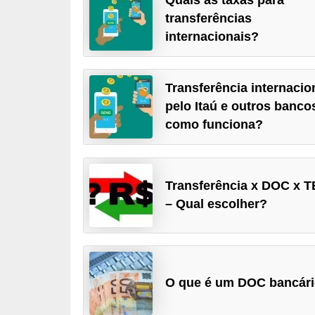
a
transferências
internacionais?
n
c
o
Transferência internacio
s
pelo Itaú e outros banco
e
como funciona?
i
n
s
Transferência x DOC x 
– Qual escolher?
t
i
t
u
O que é um DOC bancár
i
ç