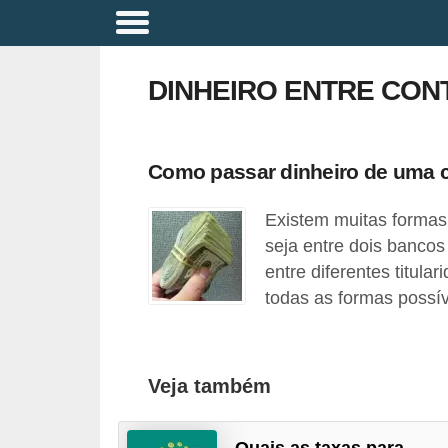
A
p
DINHEIRO ENTRE CON
o
s
e
Como passar dinheiro de uma c
n
Existem muitas formas 
t
seja entre dois bancos
a
entre diferentes titular
d
todas as formas possív
o
r
i
Veja também
a
B
Quais as taxas para