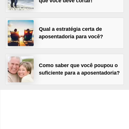
que você deve cortar!
C
â
m
b
Qual a estratégia certa de
aposentadoria para você?
i
o
C
Como saber que você poupou o
a
suficiente para a aposentadoria?
r
t
ã
o
d
e
c