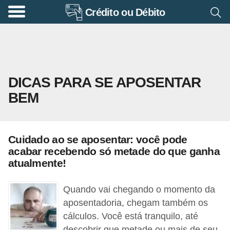
Crédito ou Débito
A
p
o
s
DICAS PARA SE APOSENTAR
e
BEM
n
t
a
Cuidado ao se aposentar: você pode
d
acabar recebendo só metade do que ganha
o
atualmente!
r
Quando vai chegando o momento da
i
aposentadoria, chegam também os
a
cálculos. Você está tranquilo, até
B
descobrir que metade ou mais de seu