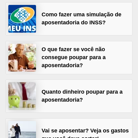
õ
Como fazer uma simulação de
e
aposentadoria do INSS?
s
f
i
O que fazer se você não
n
consegue poupar para a
a
aposentadoria?
n
c
e
Quanto dinheiro poupar para a
aposentadoria?
i
r
a
s
Vai se aposentar? Veja os gastos