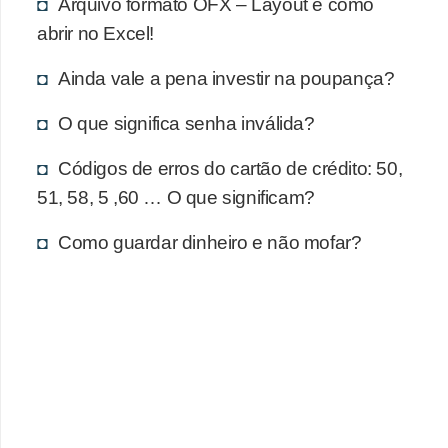
d
Arquivo formato OFX – Layout e como
u
abrir no Excel!
c
Ainda vale a pena investir na poupança?
a
ç
O que significa senha inválida?
ã
Códigos de erros do cartão de crédito: 50,
o
51, 58, 5 ,60 … O que significam?
f
Como guardar dinheiro e não mofar?
i
n
a
n
c
e
i