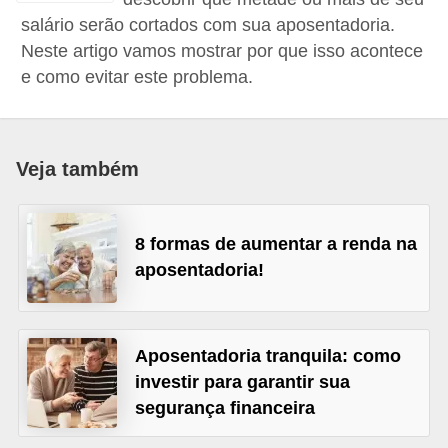
a
salário serão cortados com sua aposentadoria.
Neste artigo vamos mostrar por que isso acontece
n
e como evitar este problema.
c
o
s
Veja também
e
i
n
8 formas de aumentar a renda na
s
aposentadoria!
t
i
t
Aposentadoria tranquila: como
investir para garantir sua
u
segurança financeira
i
ç