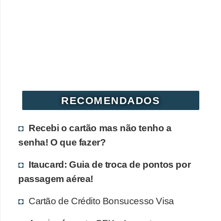
r
é
d
i
t
o
e
RECOMENDADOS
d
Recebi o cartão mas não tenho a
é
senha! O que fazer?
b
i
Itaucard: Guia de troca de pontos por
t
passagem aérea!
o
Cartão de Crédito Bonsucesso Visa
E