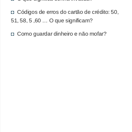
d
u
Códigos de erros do cartão de crédito: 50,
c
51, 58, 5 ,60 … O que significam?
a
Como guardar dinheiro e não mofar?
ç
ã
o
f
i
n
a
n
c
e
i