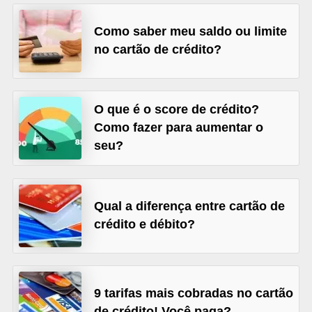
õ
Como saber meu saldo ou limite
e
no cartão de crédito?
s
f
i
O que é o score de crédito?
n
Como fazer para aumentar o
a
seu?
n
c
e
Qual a diferença entre cartão de
crédito e débito?
i
r
a
s
9 tarifas mais cobradas no cartão
de crédito! Você paga?