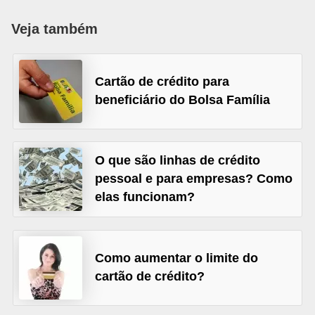
a
Veja também
n
c
o
Cartão de crédito para
beneficiário do Bolsa Família
s
e
i
O que são linhas de crédito
n
pessoal e para empresas? Como
s
elas funcionam?
t
i
t
Como aumentar o limite do
u
cartão de crédito?
i
ç