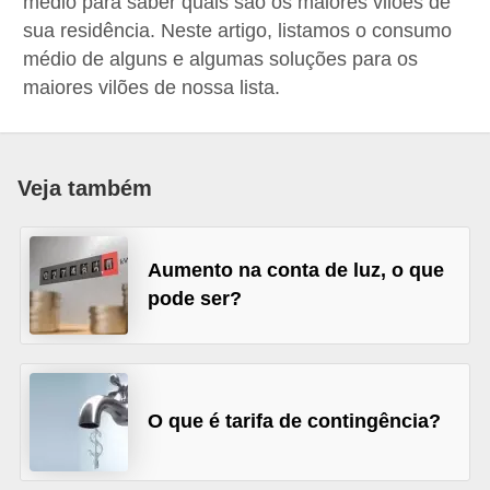
médio para saber quais são os maiores vilões de
a
sua residência. Neste artigo, listamos o consumo
n
médio de alguns e algumas soluções para os
maiores vilões de nossa lista.
c
o
s
Veja também
e
i
n
Aumento na conta de luz, o que
s
pode ser?
t
i
t
u
O que é tarifa de contingência?
i
ç