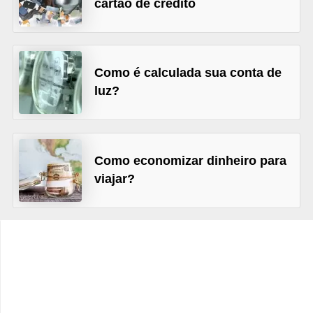
cartão de crédito
C
â
m
b
Como é calculada sua conta de
i
luz?
o
C
a
Como economizar dinheiro para
viajar?
r
t
ã
o
d
e
c