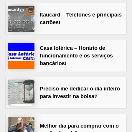
õ
Itaucard – Telefones e principais
e
cartões!
s
f
i
Casa lotérica – Horário de
n
funcionamento e os serviços
a
bancários!
n
c
e
Preciso me dedicar o dia inteiro
i
para investir na bolsa?
r
a
s
Melhor dia para comprar com o