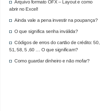
d
Arquivo formato OFX – Layout e como
u
abrir no Excel!
c
Ainda vale a pena investir na poupança?
a
ç
O que significa senha inválida?
ã
Códigos de erros do cartão de crédito: 50,
o
51, 58, 5 ,60 … O que significam?
f
i
Como guardar dinheiro e não mofar?
n
a
n
c
e
i