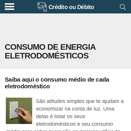
Crédito ou Débito
A
p
o
s
CONSUMO DE ENERGIA
e
ELETRODOMÉSTICOS
n
t
a
Saiba aqui o consumo médio de cada
d
eletrodoméstico
o
r
São atitudes simples que te ajudam a
i
economizar na conta de luz. Uma
delas é listar os seus
a
eletrodomésticos e seu consumo
B