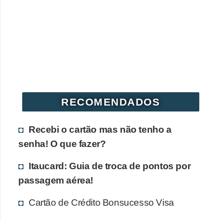
r
é
d
i
t
o
e
RECOMENDADOS
d
é
Recebi o cartão mas não tenho a
b
senha! O que fazer?
i
Itaucard: Guia de troca de pontos por
t
passagem aérea!
o
Cartão de Crédito Bonsucesso Visa
E