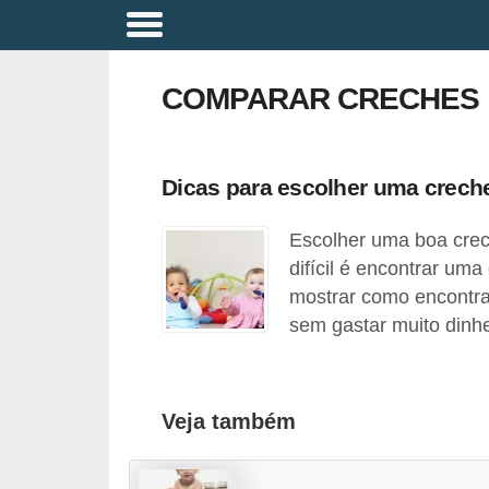
A
p
COMPARAR CRECHES
o
s
e
Dicas para escolher uma creche
n
Escolher uma boa crech
t
difícil é encontrar uma
a
mostrar como encontra
d
sem gastar muito dinhe
o
r
i
Veja também
a
B