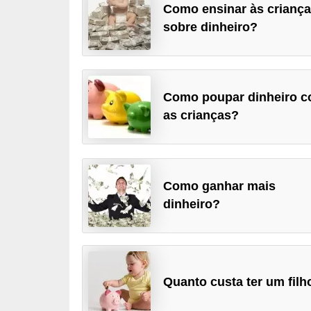
Como ensinar às crianç
a
sobre dinheiro?
n
c
o
Como poupar dinheiro 
s
as crianças?
e
i
n
s
Como ganhar mais
t
dinheiro?
i
t
u
Quanto custa ter um filh
i
ç