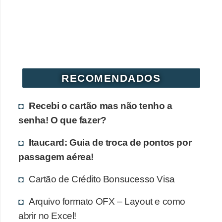
r
é
d
i
t
RECOMENDADOS
o
e
Recebi o cartão mas não tenho a
d
senha! O que fazer?
é
Itaucard: Guia de troca de pontos por
b
passagem aérea!
i
t
Cartão de Crédito Bonsucesso Visa
o
Arquivo formato OFX – Layout e como
E
abrir no Excel!