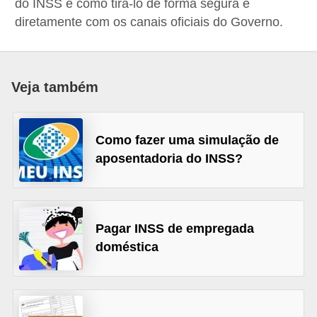
do INSS e como tirá-lo de forma segura e
a
diretamente com os canais oficiais do Governo.
n
c
o
Veja também
s
e
Como fazer uma simulação de
i
aposentadoria do INSS?
n
s
t
Pagar INSS de empregada
i
doméstica
t
u
i
ç