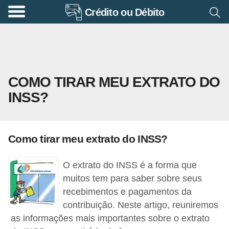
Crédito ou Débito
A
p
o
s
COMO TIRAR MEU EXTRATO DO
e
INSS?
n
t
a
Como tirar meu extrato do INSS?
d
o
O extrato do INSS é a forma que
r
muitos tem para saber sobre seus
i
recebimentos e pagamentos da
contribuição. Neste artigo, reuniremos
a
as informações mais importantes sobre o extrato
B