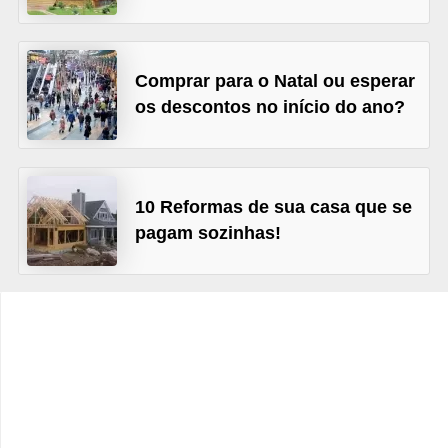
C
â
m
Comprar para o Natal ou esperar
b
os descontos no início do ano?
i
o
C
10 Reformas de sua casa que se
a
pagam sozinhas!
r
t
ã
o
d
e
c