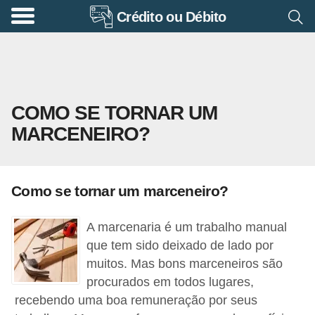
Crédito ou Débito
A
p
o
s
COMO SE TORNAR UM
e
MARCENEIRO?
n
t
a
Como se tornar um marceneiro?
d
o
A marcenaria é um trabalho manual
r
que tem sido deixado de lado por
i
muitos. Mas bons marceneiros são
procurados em todos lugares,
a
recebendo uma boa remuneração por seus
B