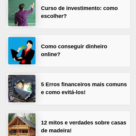
õ
Curso de investimento: como
escolher?
e
s
f
i
Como conseguir dinheiro
n
online?
a
n
c
5 Erros financeiros mais comuns
e
e como evitá-los!
i
r
a
12 mitos e verdades sobre casas
s
de madeira!