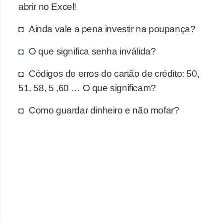
d
abrir no Excel!
u
Ainda vale a pena investir na poupança?
c
a
O que significa senha inválida?
ç
Códigos de erros do cartão de crédito: 50,
ã
51, 58, 5 ,60 … O que significam?
o
f
Como guardar dinheiro e não mofar?
i
n
a
n
c
e
i