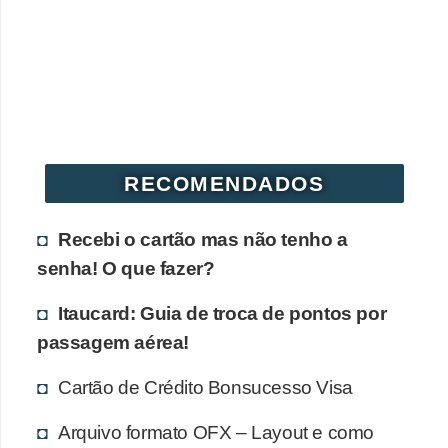
r
é
d
i
t
o
RECOMENDADOS
e
d
Recebi o cartão mas não tenho a
é
senha! O que fazer?
b
Itaucard: Guia de troca de pontos por
i
passagem aérea!
t
o
Cartão de Crédito Bonsucesso Visa
E
Arquivo formato OFX – Layout e como