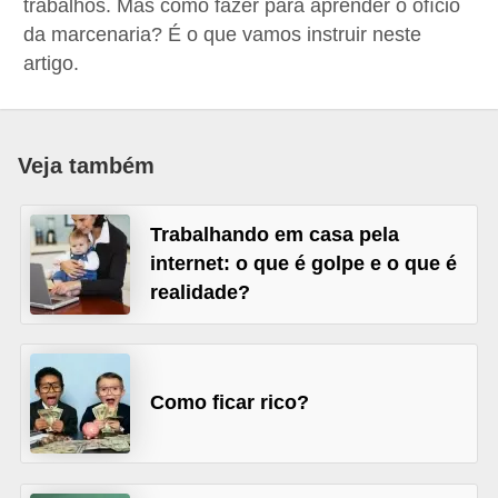
trabalhos. Mas como fazer para aprender o ofício
a
da marcenaria? É o que vamos instruir neste
n
artigo.
c
o
s
Veja também
e
i
Trabalhando em casa pela
n
internet: o que é golpe e o que é
realidade?
s
t
i
t
Como ficar rico?
u
i
ç