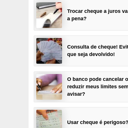
a
Trocar cheque a juros va
n
a pena?
c
o
s
Consulta de cheque! Evi
e
que seja devolvido!
i
n
s
O banco pode cancelar 
t
reduzir meus limites se
i
avisar?
t
u
i
Usar cheque é perigoso
ç