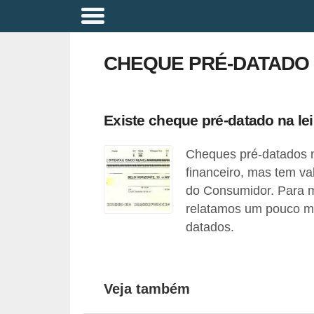
A
p
CHEQUE PRÉ-DATADO
o
s
e
Existe cheque pré-datado na l
n
Cheques pré-datados n
t
financeiro, mas tem va
a
do Consumidor. Para ma
d
relatamos um pouco ma
o
datados.
r
i
a
Veja também
B