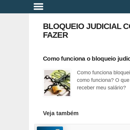
A
p
BLOQUEIO JUDICIAL 
o
FAZER
s
e
n
Como funciona o bloqueio judic
t
Como funciona bloqueio
a
como funciona? O que
d
receber meu salário?
o
r
i
Veja também
a
B