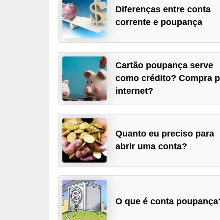
Diferenças entre conta
a
corrente e poupança
n
c
o
Cartão poupança serve
s
como crédito? Compra p
e
internet?
i
n
s
Quanto eu preciso para
t
abrir uma conta?
i
t
u
O que é conta poupança
i
ç