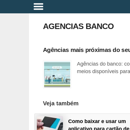
A
p
AGENCIAS BANCO
o
s
e
Agências mais próximas do se
n
Agências do banco: co
t
meios disponíveis para
a
d
o
r
Veja também
i
a
Como baixar e usar um
B
aplicativo para cartão de