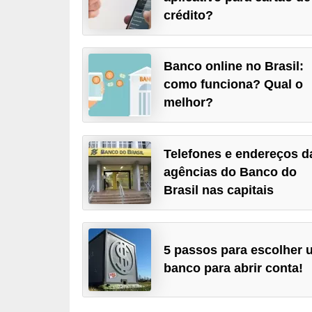
crédito?
a
n
c
Banco online no Brasil:
o
como funciona? Qual o
s
melhor?
e
i
Telefones e endereços d
n
agências do Banco do
s
Brasil nas capitais
t
i
t
5 passos para escolher 
u
banco para abrir conta!
i
ç