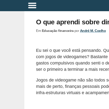
A
p
O que aprendi sobre d
o
Em
Educação financeira
por
André M. Coelho
s
e
n
Eu sei o que você está pensando. Qu
t
com jogos de videogames? Bastante .
a
gastos compulsivos quando senti o d
d
ser o primeiro a terminar a mais rece
o
Jogos de videogame não são todos sob
r
mais de perto, finanças pessoais pod
i
infra-estruturas virtuais e acampamen
a
B