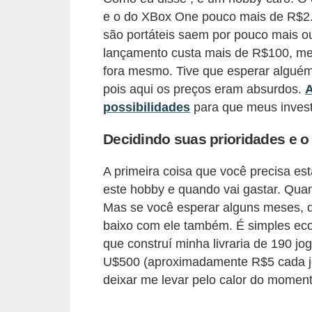
e o do XBox One pouco mais de R$2.
õ
são portáteis saem por pouco mais 
e
lançamento custa mais de R$100, me
s
fora mesmo. Tive que esperar alguém 
f
pois aqui os preços eram absurdos.
A
i
possibilidades
para que meus invest
n
Decidindo suas prioridades e o 
a
n
A primeira coisa que você precisa est
c
este hobby e quando vai gastar. Quan
e
Mas se você esperar alguns meses, q
baixo com ele também. É simples econ
i
que construí minha livraria de 190 j
r
U$500 (aproximadamente R$5 cada jog
a
deixar me levar pelo calor do momen
s