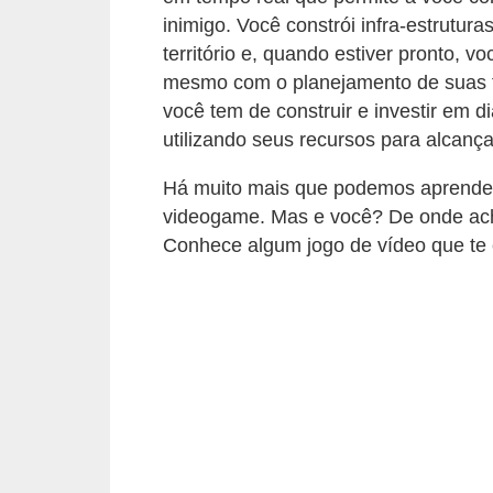
r
inimigo. Você constrói infra-estrutur
a
território e, quando estiver pronto, 
E
mesmo com o planejamento de suas f
você tem de construir e investir em 
m
utilizando seus recursos para alcança
p
r
Há muito mais que podemos aprender 
é
videogame. Mas e você? De onde ach
Conhece algum jogo de vídeo que te 
s
t
i
m
o
s
e
f