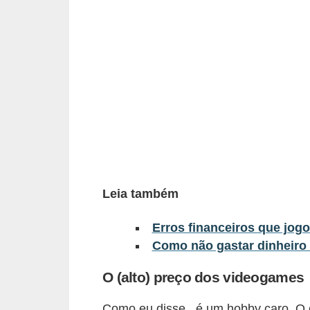
a
n
c
o
s
e
i
n
s
Leia também
t
i
Erros financeiros que jogo
t
Como não gastar dinheiro 
u
O (alto) preço dos videogames
i
ç
Como eu disse , é um hobby caro. O c