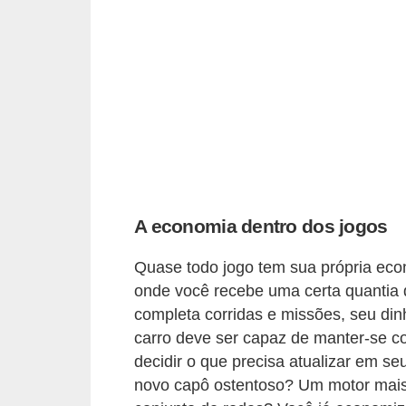
r
é
d
i
t
o
e
d
A economia dentro dos jogos
é
b
Quase todo jogo tem sua própria ec
i
onde você recebe uma certa quantia d
completa corridas e missões, seu di
t
carro deve ser capaz de manter-se c
o
decidir o que precisa atualizar em s
E
novo capô ostentoso? Um motor mais