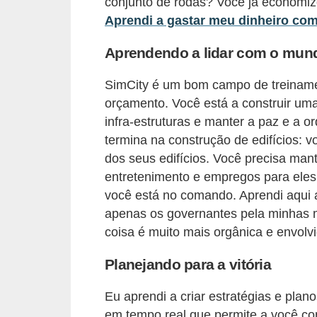
d
conjunto de rodas? Você já economizo
Aprendi a gastar meu dinheiro co
u
c
Aprendendo a lidar com o mun
a
SimCity é um bom campo de treiname
ç
orçamento. Você está a construir um
ã
infra-estruturas e manter a paz e a 
o
termina na construção de edifícios: 
f
dos seus edifícios. Você precisa man
i
entretenimento e empregos para eles
n
você está no comando. Aprendi aqui a
a
apenas os governantes pela minhas m
coisa é muito mais orgânica e envol
n
c
Planejando para a vitória
e
Eu aprendi a criar estratégias e plan
i
em tempo real que permite a você con