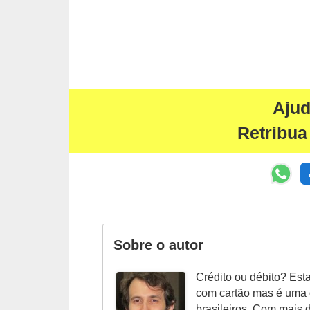
i
n
a
n
c
Aju
i
Retribua
a
m
e
n
t
o
Sobre o autor
s
Crédito ou débito? Est
F
com cartão mas é uma
o
brasileiros. Com mais 