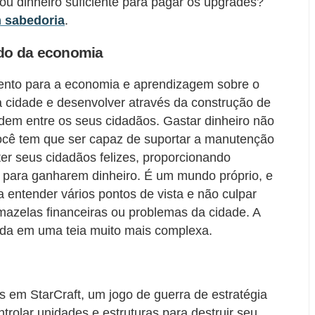
u dinheiro suficiente para pagar os upgrades?
m sabedoria
.
do da economia
nto para a economia e aprendizagem sobre o
a cidade e desenvolver através da construção de
ordem entre os seus cidadãos. Gastar dinheiro não
você tem que ser capaz de suportar a manutenção
ter seus cidadãos felizes, proporcionando
 para ganharem dinheiro. É um mundo próprio, e
 entender vários pontos de vista e não culpar
azelas financeiras ou problemas da cidade. A
vida em uma teia muito mais complexa.
os em StarCraft, um jogo de guerra de estratégia
trolar unidades e estruturas para destruir seu