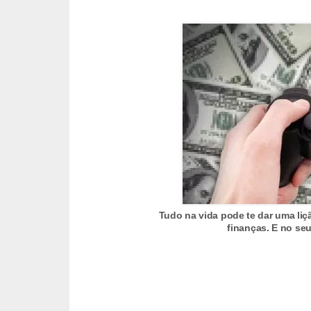
C
â
m
b
i
o
C
a
r
t
Tudo na vida pode te dar uma li
ã
finanças. E no se
o
d
e
c