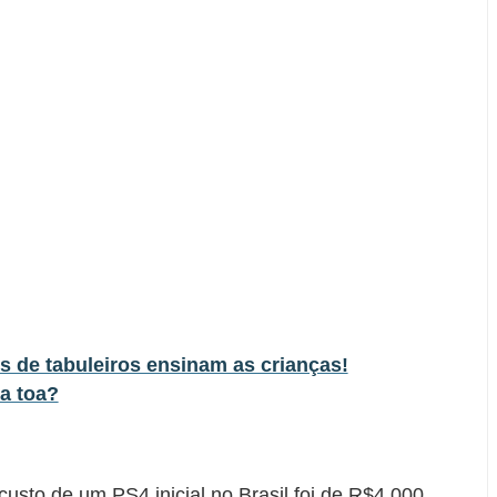
s de tabuleiros ensinam as crianças!
a toa?
usto de um PS4 inicial no Brasil foi de R$4.000,