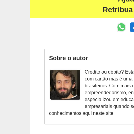
r
Retribua
a
E
m
p
r
Sobre o autor
é
s
Crédito ou débito? Est
t
com cartão mas é uma
i
brasileiros. Com mais 
empreendedorismo, ent
m
especializou em educaç
o
empresariais quando se
s
conhecimentos aqui neste site.
e
f