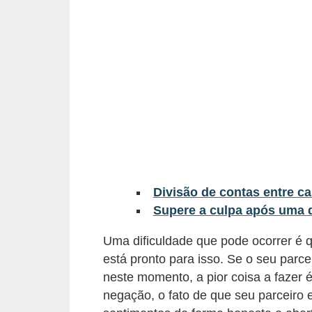
a
n
c
o
s
e
i
n
s
Divisão de contas entre c
t
Supere a culpa após uma d
i
Uma dificuldade que pode ocorrer é 
t
está pronto para isso. Se o seu parce
u
neste momento, a pior coisa a fazer é
i
negação, o fato de que seu parceiro 
ç