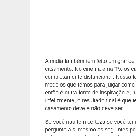
r
é
d
i
t
o
e
A mídia também tem feito um grande t
casamento. No cinema e na TV, os c
d
completamente disfuncional. Nossa f
é
modelos que temos para julgar como 
b
então é outra fonte de inspiração e, 
i
Infelizmente, o resultado final é qu
t
casamento deve e não deve ser.
o
Se você não tem certeza se você tem
E
pergunte a si mesmo as seguintes pe