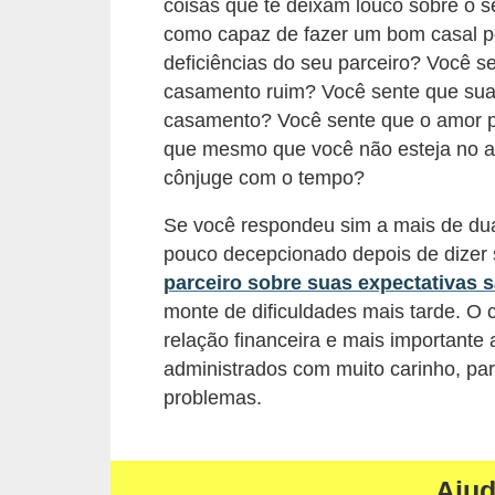
d
coisas que te deixam louco sobre o s
como capaz de fazer um bom casal po
u
deficiências do seu parceiro? Você se
c
casamento ruim? Você sente que sua 
a
casamento? Você sente que o amor p
ç
que mesmo que você não esteja no a
ã
cônjuge com o tempo?
o
Se você respondeu sim a mais de dua
f
pouco decepcionado depois de dizer
i
parceiro sobre suas expectativas s
n
monte de dificuldades mais tarde. O 
a
relação financeira e mais importante
n
administrados com muito carinho, par
problemas.
c
e
i
Aju