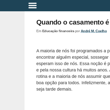
A
p
Quando o casamento é 
o
Em
Educação financeira
por
André M. Coelho
s
e
n
A maioria de nós foi programados a p
t
encontrar alguém especial, sossegar 
a
esperam isso de nós. Essa noção é 
d
e pela nossa cultura há muitos anos.
rotina e a maioria de nós assumir qu
o
boa opção para todos. Infelizmente,
r
seja tarde demais.
i
a
B