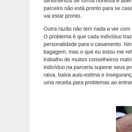
sentimentos de forma honesta e abert
õ
parceiro não está pronto para se cas
vai estar pronto.
e
s
Outra razão não tem nada a ver com
f
O problema é que cada indivíduo traz
i
personalidade para o casamento. Nin
bagagem, mas o que eu estou me refe
n
trabalho de muitos conselheiros matr
a
indivíduo na parceria superar seus 
n
raiva, baixa auto-estima e inseguran
c
uma receita para problemas ao entr
e
i
r
a
s