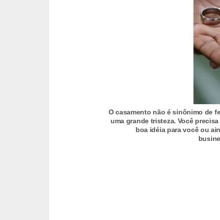
C
â
m
b
i
o
C
a
O casamento não é sinônimo de fe
uma grande tristeza. Você precisa
r
boa idéia para você ou a
busine
t
ã
o
d
e
c