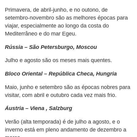
N
Primavera, de abril-junho, e no outono, de
e
setembro-novembro são as melhores épocas para
g
viajar, especialmente ao longo da costa do
Mediterrâneo e do mar Egeu.
o
c
Rússia – São Petersburgo, Moscou
i
Julho e agosto são os meses mais quentes.
a
ç
Bloco Oriental – República Checa, Hungria
ã
Maio, junho e setembro são as épocas nobres para
o
visitar, com abril e outubro cada vez mais frio.
P
Áustria – Viena , Salzburg
o
u
Verão (alta temporada) é de julho a agosto, e o
p
inverno está em pleno andamento de dezembro a