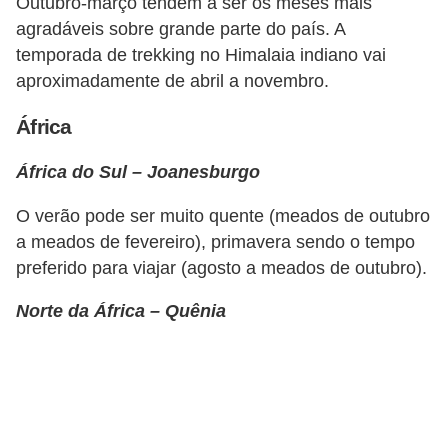
d
Outubro-março tendem a ser os meses mais
agradáveis ​​sobre grande parte do país. A
u
temporada de trekking no Himalaia indiano vai
c
aproximadamente de abril a novembro.
a
ç
África
ã
África do Sul – Joanesburgo
o
f
O verão pode ser muito quente (meados de outubro
i
a meados de fevereiro), primavera sendo o tempo
preferido para viajar (agosto a meados de outubro).
n
a
Norte da África – Quênia
n
c
e
i