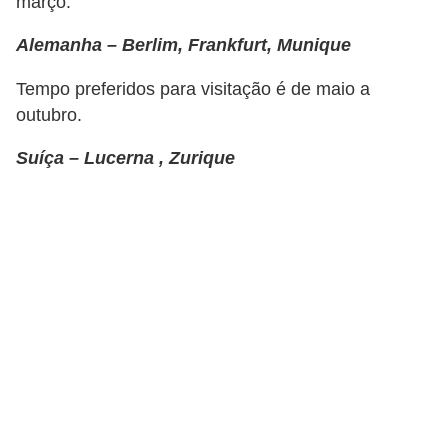
março.
a
n
Alemanha – Berlim, Frankfurt, Munique
ç
Tempo preferidos para visitação é de maio a
a
outubro.
P
Suíça – Lucerna , Zurique
r
o
g
r
a
m
a
s
d
e