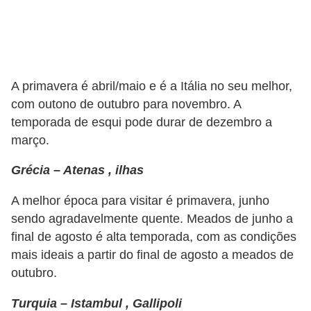
o
I
m
p
A primavera é abril/maio e é a Itália no seu melhor,
o
com outono de outubro para novembro. A
s
temporada de esqui pode durar de dezembro a
t
março.
o
Grécia – Atenas , ilhas
d
e
A melhor época para visitar é primavera, junho
r
sendo agradavelmente quente. Meados de junho a
e
final de agosto é alta temporada, com as condições
mais ideais a partir do final de agosto a meados de
n
outubro.
d
a
Turquia – Istambul , Gallipoli