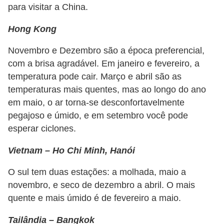
para visitar a China.
õ
e
Hong Kong
s
Novembro e Dezembro são a época preferencial,
f
com a brisa agradável. Em janeiro e fevereiro, a
i
temperatura pode cair. Março e abril são as
n
temperaturas mais quentes, mas ao longo do ano
em maio, o ar torna-se desconfortavelmente
a
pegajoso e úmido, e em setembro você pode
n
esperar ciclones.
c
e
Vietnam – Ho Chi Minh, Hanói
i
O sul tem duas estações: a molhada, maio a
r
novembro, e seco de dezembro a abril. O mais
a
quente e mais úmido é de fevereiro a maio.
s
Tailândia – Bangkok