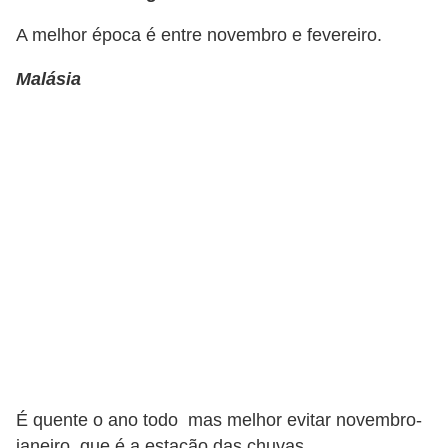
C
A melhor época é entre novembro e fevereiro.
â
m
Malásia
b
i
o
C
a
r
t
ã
o
d
e
É quente o ano todo mas melhor evitar novembro-
c
janeiro, que é a estação das chuvas.