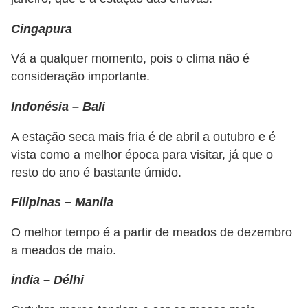
r
Cingapura
é
d
Vá a qualquer momento, pois o clima não é
i
consideração importante.
t
Indonésia – Bali
o
A estação seca mais fria é de abril a outubro e é
e
vista como a melhor época para visitar, já que o
d
resto do ano é bastante úmido.
é
b
Filipinas – Manila
i
O melhor tempo é a partir de meados de dezembro
t
a meados de maio.
o
Índia – Délhi
E