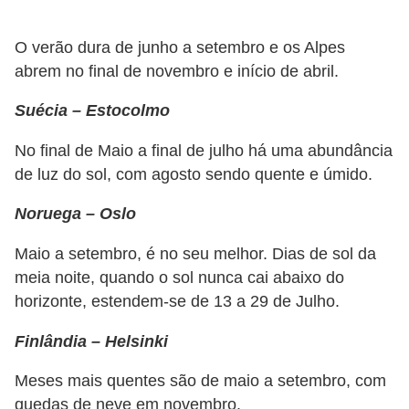
r
e
O verão dura de junho a setembro e os Alpes
c
abrem no final de novembro e início de abril.
o
Suécia – Estocolmo
m
No final de Maio a final de julho há uma abundância
p
de luz do sol, com agosto sendo quente e úmido.
e
n
Noruega – Oslo
s
Maio a setembro, é no seu melhor. Dias de sol da
a
meia noite, quando o sol nunca cai abaixo do
horizonte, estendem-se de 13 a 29 de Julho.
Finlândia – Helsinki
Meses mais quentes são de maio a setembro, com
quedas de neve em novembro.