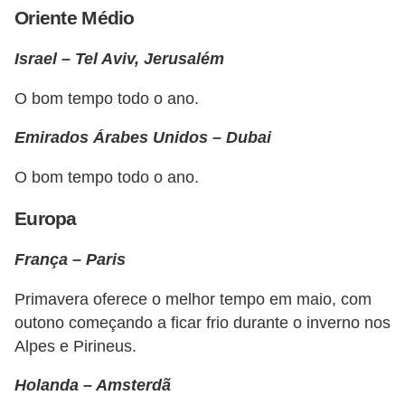
i
Oriente Médio
n
Israel – Tel Aviv, Jerusalém
a
n
O bom tempo todo o ano.
c
Emirados Árabes Unidos – Dubai
i
a
O bom tempo todo o ano.
m
Europa
e
n
França – Paris
t
Primavera oferece o melhor tempo em maio, com
o
outono começando a ficar frio durante o inverno nos
s
Alpes e Pirineus.
F
Holanda – Amsterdã
o