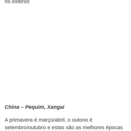
no exterior.
a
n
c
o
s
e
i
n
s
t
i
t
China – Pequim, Xangai
u
A primavera é março/abril, o outono é
i
setembro/outubro e estas são as melhores épocas
ç