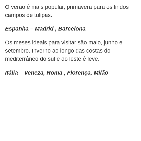
O verão é mais popular, primavera para os lindos
r
campos de tulipas.
m
a
Espanha – Madrid , Barcelona
s
Os meses ideais para visitar são maio, junho e
d
setembro. Inverno ao longo das costas do
e
mediterrâneo do sul e do leste é leve.
p
Itália – Veneza, Roma , Florença, Milão
a
g
a
m
e
n
t