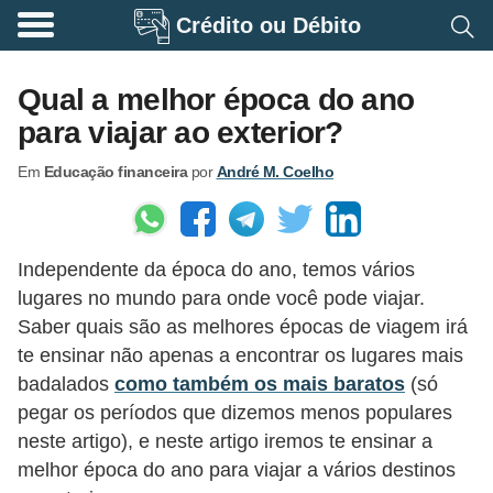
Crédito ou Débito
A
p
Qual a melhor época do ano
o
para viajar ao exterior?
s
Em
Educação financeira
por
André M. Coelho
e
n
t
Independente da época do ano, temos vários
a
lugares no mundo para onde você pode viajar.
d
Saber quais são as melhores épocas de viagem irá
o
te ensinar não apenas a encontrar os lugares mais
r
badalados
como também os mais baratos
(só
i
pegar os períodos que dizemos menos populares
neste artigo), e neste artigo iremos te ensinar a
a
melhor época do ano para viajar a vários destinos
B