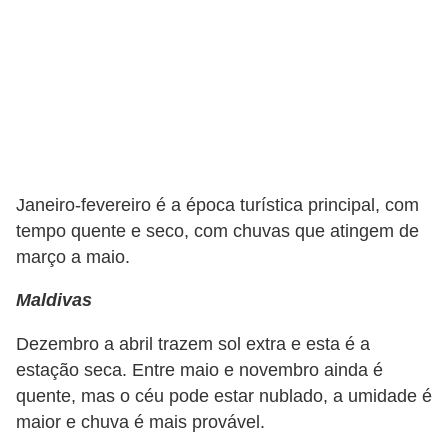
r
a
E
m
p
r
é
Janeiro-fevereiro é a época turística principal, com
s
tempo quente e seco, com chuvas que atingem de
t
março a maio.
i
Maldivas
m
o
Dezembro a abril trazem sol extra e esta é a
estação seca. Entre maio e novembro ainda é
s
quente, mas o céu pode estar nublado, a umidade é
e
maior e chuva é mais provável.
f