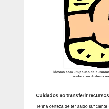
r
é
d
i
t
o
e
d
é
b
Mesmo com um pouco de burocracia
andar com dinheiro na
i
t
o
Cuidados ao transferir recurso
E
Tenha certeza de ter saldo suficient