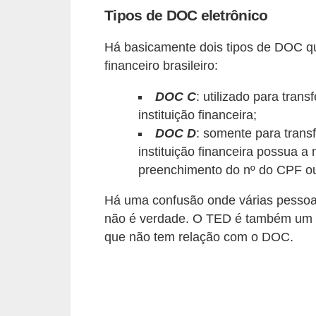
Tipos de DOC eletrônico
õ
e
Há basicamente dois tipos de DOC qu
s
financeiro brasileiro:
f
DOC C
: utilizado para tran
i
instituição financeira;
n
DOC D
: somente para trans
a
instituição financeira possua a 
n
preenchimento do nº do CPF o
c
Há uma confusão onde várias pesso
e
não é verdade. O TED é também um ti
i
que não tem relação com o DOC.
r
a
s