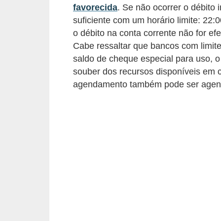
d
favorecida
. Se não ocorrer o débito
u
suficiente com um horário limite: 22:
c
o débito na conta corrente não for e
a
Cabe ressaltar que bancos com limit
saldo de cheque especial para uso, o
ç
souber dos recursos disponíveis em c
ã
agendamento também pode ser agend
o
f
i
n
a
n
c
e
i