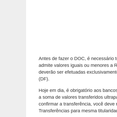
a
n
c
o
s
e
i
Antes de fazer o DOC, é necessário te
n
admite valores iguais ou menores a R
s
deverão ser efetuadas exclusivamente
t
(DF).
i
Hoje em dia, é obrigatório aos banc
t
a soma de valores transferidos ultrap
u
confirmar a transferência, você deve 
i
Transferências para mesma titularida
ç