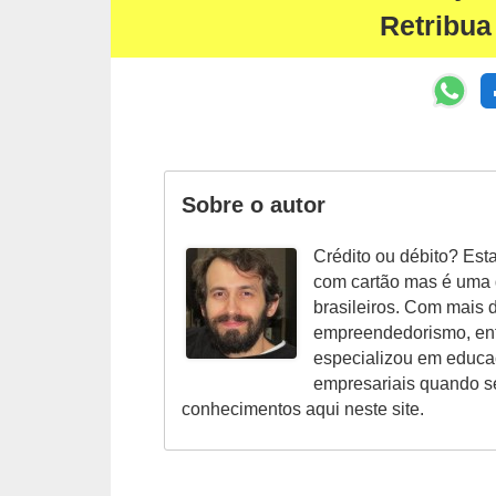
i
Retribua
n
a
n
c
i
Sobre o autor
a
m
Crédito ou débito? Est
e
com cartão mas é uma
brasileiros. Com mais 
n
empreendedorismo, ent
t
especializou em educaç
o
empresariais quando se
conhecimentos aqui neste site.
s
F
o