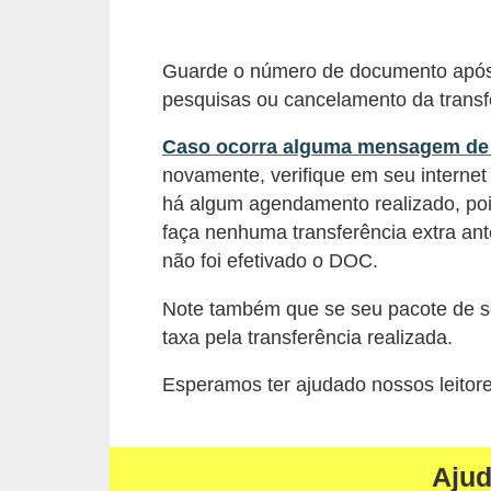
r
a
Guarde o número de documento após 
E
pesquisas ou cancelamento da transf
m
p
Caso ocorra alguma mensagem de 
novamente, verifique em seu internet
r
há algum agendamento realizado, poi
é
faça nenhuma transferência extra ant
s
não foi efetivado o DOC.
t
Note também que se seu pacote de s
i
taxa pela transferência realizada.
m
o
Esperamos ter ajudado nossos leitore
s
e
Aju
f