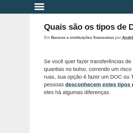
A
p
Quais são os tipos de
o
Em
Bancos e instituições financeiras
por
André
s
e
n
Se você quer fazer transferências de
t
quantias no bolso, correndo um risco
a
ruas, sua opção é fazer um DOC ou 
d
pessoas
desconhecem estes tipos d
eles há algumas diferenças.
o
r
i
a
B