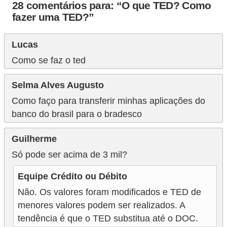
o
28 comentários para: “O que TED? Como
fazer uma TED?”
I
m
Lucas
p
Como se faz o ted
o
s
Selma Alves Augusto
t
Como faço para transferir minhas aplicações do
o
banco do brasil para o bradesco
d
Guilherme
e
Só pode ser acima de 3 mil?
r
e
Equipe Crédito ou Débito
n
Não. Os valores foram modificados e TED de
d
menores valores podem ser realizados. A
a
tendência é que o TED substitua até o DOC.