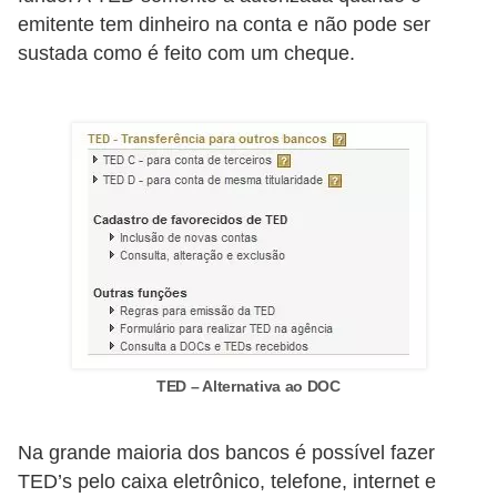
emitente tem dinheiro na conta e não pode ser
õ
sustada como é feito com um cheque.
e
s
f
i
n
a
n
c
e
i
TED – Alternativa ao DOC
r
a
Na grande maioria dos bancos é possível fazer
s
TED’s pelo caixa eletrônico, telefone, internet e