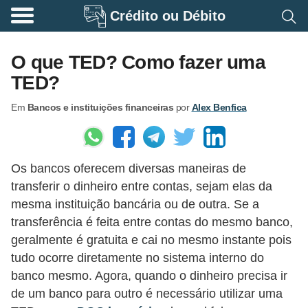
Crédito ou Débito
A
p
O que TED? Como fazer uma
o
TED?
s
Em
Bancos e instituições financeiras
por
Alex Benfica
e
n
t
Os bancos oferecem diversas maneiras de
a
transferir o dinheiro entre contas, sejam elas da
d
mesma instituição bancária ou de outra. Se a
o
transferência é feita entre contas do mesmo banco,
r
geralmente é gratuita e cai no mesmo instante pois
i
tudo ocorre diretamente no sistema interno do
banco mesmo. Agora, quando o dinheiro precisa ir
a
de um banco para outro é necessário utilizar uma
B