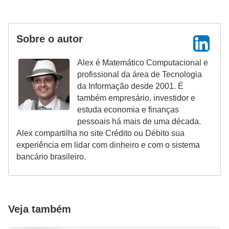
d
u
c
Sobre o autor
a
ç
Alex é Matemático Computacional e
profissional da área de Tecnologia
ã
da Informação desde 2001. É
o
também empresário, investidor e
f
estuda economia e finanças
pessoais há mais de uma década.
i
Alex compartilha no site Crédito ou Débito sua
n
experiência em lidar com dinheiro e com o sistema
a
bancário brasileiro.
n
c
e
Veja também
i