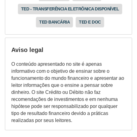
r
TED - TRANSFERÊNCIA ELETRÔNICA DISPONÍVEL
m
TED BANCÁRIA
TED E DOC
a
s
d
Aviso legal
e
p
O conteúdo apresentado no site é apenas
informativo com o objetivo de ensinar sobre o
a
funcionamento do mundo financeiro e apresentar ao
g
leitor informações que o ensine a pensar sobre
a
dinheiro. O site Crédito ou Débito não faz
recomendações de investimentos e em nenhuma
m
hipótese pode ser responsabilizado por qualquer
e
tipo de resultado financeiro devido a práticas
n
realizadas por seus leitores.
t