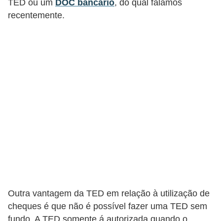
TED ou um
DOC bancário
, do qual falamos
a
recentemente.
n
c
o
s
e
i
n
s
t
i
t
u
Outra vantagem da TED em relação à utilização de
i
cheques é que não é possível fazer uma TED sem
ç
fundo. A TED somente á autorizada quando o