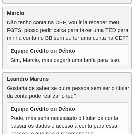
r
Marcio
e
Não tenho conta na CEF, vou ir lá receber meu
c
FGTS, posso pedir caixa para fazer uma TED para
o
minha conta no BB sem eu ter uma conta na CEF?
m
p
Equipe Crédito ou Débito
e
Sim, Marcio, mas pagará uma tarifa para isso.
n
s
Leandro Martins
a
Gostaria de saber se outra pessoa sem ser o titular
da conta pode realizar o ted?
Equipe Crédito ou Débito
Pode, mas seria necessário o titular da conta
passar os dados e acesso à conta para essa
pessoa, o que não é recomendado.