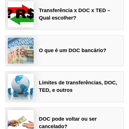
r
a
Transferência x DOC x TED –
Qual escolher?
E
m
p
r
O que é um DOC bancário?
é
s
t
i
Limites de transferências, DOC,
TED, e outros
m
o
s
e
DOC pode voltar ou ser
f
cancelado?