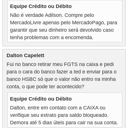
a
Equipe Crédito ou Débito
n
Não é verdade Adilson. Compre pelo
ç
MercadoLivre apenas pelo MercadoPago, para
a
garantir que seu dinheiro será devolvido caso
tenha problemas com a encomenda.
P
r
o
Dalton Capelett
g
Fui no banco retirar meu FGTS na caixa e pedi
para o cara do banco fazer a ted e enviar para o
r
banco HSBC só que o valor não entro na minha
a
conta, o que pode ter acontecido?
m
a
Equipe Crédito ou Débito
s
Dalton, entre em contato com a CAIXA ou
verifique seu extrato para saldo bloqueado.
d
Demora até 5 dias úteis para cair na sua conta.
e