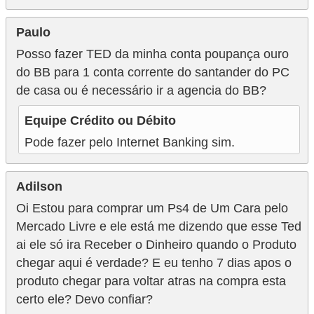
N
Paulo
e
Posso fazer TED da minha conta poupança ouro
g
do BB para 1 conta corrente do santander do PC
o
de casa ou é necessário ir a agencia do BB?
c
i
Equipe Crédito ou Débito
a
Pode fazer pelo Internet Banking sim.
ç
ã
Adilson
o
Oi Estou para comprar um Ps4 de Um Cara pelo
Mercado Livre e ele está me dizendo que esse Ted
P
ai ele só ira Receber o Dinheiro quando o Produto
o
chegar aqui é verdade? E eu tenho 7 dias apos o
u
produto chegar para voltar atras na compra esta
p
certo ele? Devo confiar?