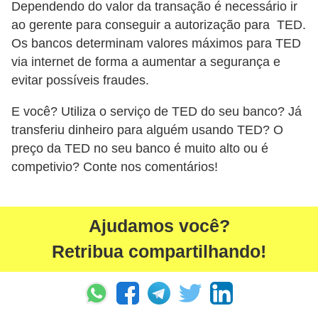
Dependendo do valor da transação é necessário ir
r
ao gerente para conseguir a autorização para TED.
é
Os bancos determinam valores máximos para TED
d
via internet de forma a aumentar a segurança e
i
evitar possíveis fraudes.
t
E você? Utiliza o serviço de TED do seu banco? Já
o
transferiu dinheiro para alguém usando TED? O
e
preço da TED no seu banco é muito alto ou é
d
competivio? Conte nos comentários!
é
b
Ajudamos você?
i
t
Retribua compartilhando!
o
E