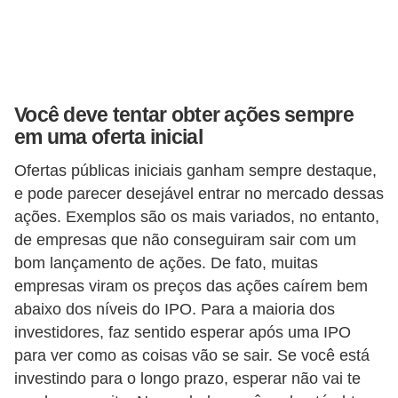
N
e
g
o
Você deve tentar obter ações sempre
c
em uma oferta inicial
i
Ofertas públicas iniciais ganham sempre destaque,
a
e pode parecer desejável entrar no mercado dessas
ç
ações. Exemplos são os mais variados, no entanto,
ã
de empresas que não conseguiram sair com um
o
bom lançamento de ações. De fato, muitas
empresas viram os preços das ações caírem bem
P
abaixo dos níveis do IPO. Para a maioria dos
o
investidores, faz sentido esperar após uma IPO
u
para ver como as coisas vão se sair. Se você está
p
investindo para o longo prazo, esperar não vai te