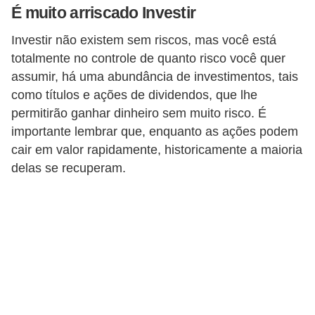
r
É muito arriscado Investir
a
Investir não existem sem riscos, mas você está
E
totalmente no controle de quanto risco você quer
m
assumir, há uma abundância de investimentos, tais
p
como títulos e ações de dividendos, que lhe
permitirão ganhar dinheiro sem muito risco. É
r
importante lembrar que, enquanto as ações podem
é
cair em valor rapidamente, historicamente a maioria
s
delas se recuperam.
t
i
m
o
s
e
f