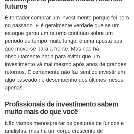
futuros
r
m
É tentador comprar um investimento porque foi bem
no passado. E é geralmente verdade que se um
a
estoque gerou um retorno contínuo sobre um
s
período de tempo muito longo, é uma aposta boa
d
que move-se para a frente. Mas não há
e
absolutamente nada para evitar que um
p
investimento vá mal mesmo após anos de grandes
a
retornos. E certamente não faz sentido investir em
algo baseado no desempenho dos últimos meses
g
apenas.
a
m
Profissionais de investimento sabem
e
muito mais do que você
n
Não vamos menosprezar os gestores de fundos e
t
analistas, mas há um corpo crescente de