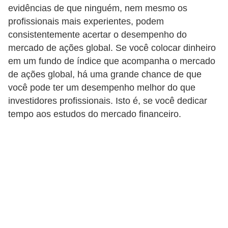
o
evidências de que ninguém, nem mesmo os
I
profissionais mais experientes, podem
consistentemente acertar o desempenho do
m
mercado de ações global. Se você colocar dinheiro
p
em um fundo de índice que acompanha o mercado
o
de ações global, há uma grande chance de que
s
você pode ter um desempenho melhor do que
t
investidores profissionais. Isto é, se você dedicar
o
tempo aos estudos do mercado financeiro.
d
e
r
e
n
d
a