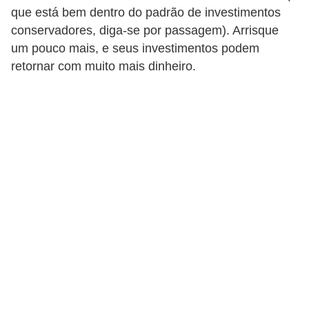
que está bem dentro do padrão de investimentos
r
conservadores, diga-se por passagem). Arrisque
é
um pouco mais, e seus investimentos podem
d
retornar com muito mais dinheiro.
i
t
o
e
d
é
b
i
t
o
E