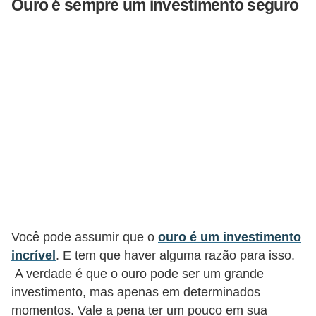
Ouro é sempre um investimento seguro
r
e
c
o
m
p
e
n
s
a
Você pode assumir que o
ouro é um investimento
incrível
. E tem que haver alguma razão para isso.
A verdade é que o ouro pode ser um grande
investimento, mas apenas em determinados
momentos. Vale a pena ter um pouco em sua