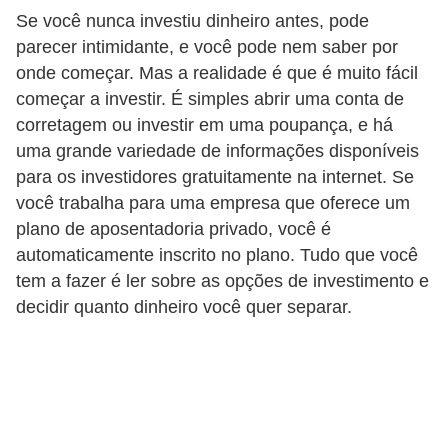
Se você nunca investiu dinheiro antes, pode
a
parecer intimidante, e você pode nem saber por
n
onde começar. Mas a realidade é que é muito fácil
c
começar a investir. É simples abrir uma conta de
o
corretagem ou investir em uma poupança, e há
s
uma grande variedade de informações disponíveis
e
para os investidores gratuitamente na internet. Se
você trabalha para uma empresa que oferece um
i
plano de aposentadoria privado, você é
n
automaticamente inscrito no plano. Tudo que você
s
tem a fazer é ler sobre as opções de investimento e
t
decidir quanto dinheiro você quer separar.
i
t
u
i
ç