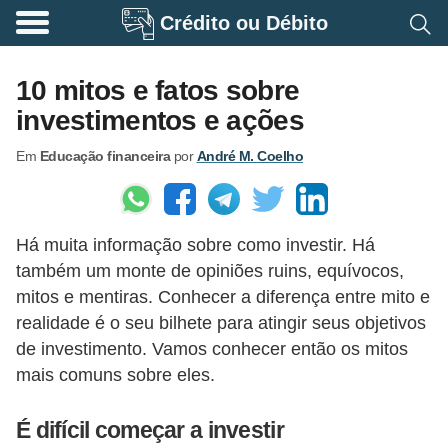
Crédito ou Débito
A
p
10 mitos e fatos sobre
o
investimentos e ações
s
Em
Educação financeira
por
André M. Coelho
e
n
t
Há muita informação sobre como investir. Há
a
também um monte de opiniões ruins, equívocos,
d
mitos e mentiras. Conhecer a diferença entre mito e
o
realidade é o seu bilhete para atingir seus objetivos
r
de investimento. Vamos conhecer então os mitos
i
mais comuns sobre eles.
a
É difícil começar a investir
B