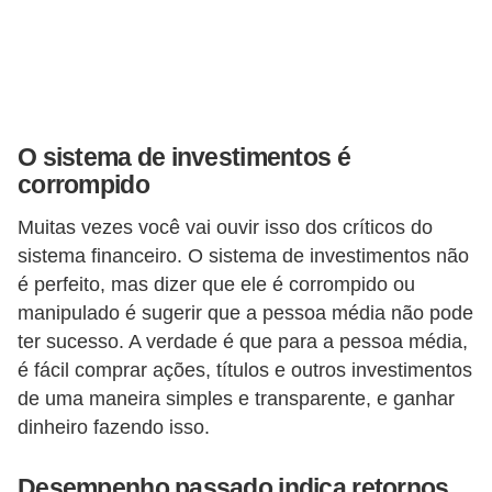
i
n
a
n
c
O sistema de investimentos é
corrompido
i
a
Muitas vezes você vai ouvir isso dos críticos do
m
sistema financeiro. O sistema de investimentos não
e
é perfeito, mas dizer que ele é corrompido ou
manipulado é sugerir que a pessoa média não pode
n
ter sucesso. A verdade é que para a pessoa média,
t
é fácil comprar ações, títulos e outros investimentos
o
de uma maneira simples e transparente, e ganhar
s
dinheiro fazendo isso.
F
Desempenho passado indica retornos
o