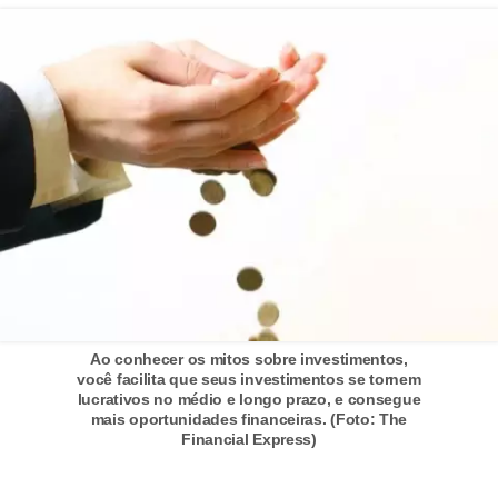
d
u
c
a
ç
ã
o
f
i
n
a
Ao conhecer os mitos sobre investimentos,
n
você facilita que seus investimentos se tornem
lucrativos no médio e longo prazo, e consegue
c
mais oportunidades financeiras. (Foto: The
e
Financial Express)
i