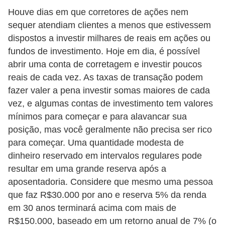
C
Houve dias em que corretores de ações nem
â
sequer atendiam clientes a menos que estivessem
m
dispostos a investir milhares de reais em ações ou
b
fundos de investimento. Hoje em dia, é possível
i
abrir uma conta de corretagem e investir poucos
reais de cada vez. As taxas de transação podem
o
fazer valer a pena investir somas maiores de cada
C
vez, e algumas contas de investimento tem valores
a
mínimos para começar e para alavancar sua
r
posição, mas você geralmente não precisa ser rico
para começar. Uma quantidade modesta de
t
dinheiro reservado em intervalos regulares pode
ã
resultar em uma grande reserva após a
o
aposentadoria. Considere que mesmo uma pessoa
d
que faz R$30.000 por ano e reserva 5% da renda
e
em 30 anos terminará acima com mais de
c
R$150.000, baseado em um retorno anual de 7% (o