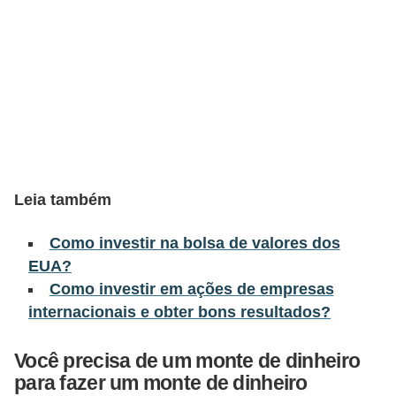
õ
e
s
f
i
n
a
Leia também
n
c
Como investir na bolsa de valores dos
e
EUA?
i
Como investir em ações de empresas
internacionais e obter bons resultados?
r
a
Você precisa de um monte de dinheiro
s
para fazer um monte de dinheiro