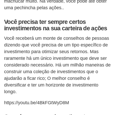
a
machucar muito. Na verdade, você pode até obter
uma pechincha pelas ações..
n
ç
Você precisa ter sempre certos
a
investimentos na sua carteira de ações
P
Você receberá um monte de conselhos de pessoas
r
dizendo que você precisa de um tipo específico de
o
investimento para otimizar seus retornos. Mas
g
raramente há um único investimento que deve ser
considerado necessário. Há um milhão maneiras de
r
construir uma coleção de investimentos que o
a
ajudarão a ficar rico; O melhor conselho é
m
diversificar e ter um horizonte de investimento
a
longo.
s
https://youtu.be/4BkFGtWyD8M
d
e