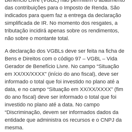
das contribuições para o Imposto de Renda. São
r
indicados para quem faz a entrega da declaração
m
simplificada de IR. No momento dos resgates, a
a
tributação incidirá apenas sobre os rendimentos,
s
não sobre o montante total.
d
A declaração dos VGBLs deve ser feita na ficha de
e
Bens e Direitos com o código 97 – VGBL – Vida
p
Gerador de Benefício Livre. No campo “Situação
a
em XX/XX/XXXX” (início do ano fiscal), deve ser
g
informado o total que foi investido no plano até a
a
data, e no campo “Situação em XX/XX/XXXX” (fim
m
do ano fiscal) deve ser informado o total que foi
investido no plano até a data. No campo
e
“Discriminação, devem ser informados dados da
n
entidade que administra os recursos e o CNPJ da
t
mesma.