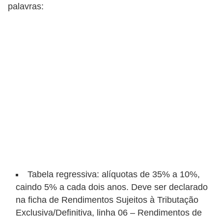
palavras:
N
e
g
o
c
i
a
ç
ã
o
P
Tabela regressiva: alíquotas de 35% a 10%,
o
caindo 5% a cada dois anos. Deve ser declarado
u
na ficha de Rendimentos Sujeitos à Tributação
p
Exclusiva/Definitiva, linha 06 – Rendimentos de