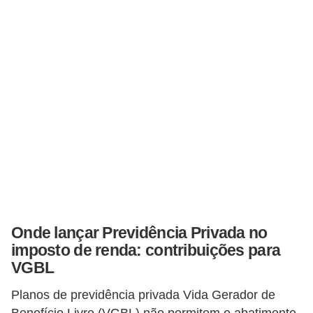
i
n
a
n
c
i
a
m
e
n
t
Onde lançar Previdência Privada no
o
imposto de renda: contribuições para
s
VGBL
F
Planos de previdência privada Vida Gerador de
o
Benefício Livre (VGBL) não permitem o abatimento