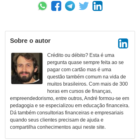
r
e
c
o
Sobre o autor
m
p
Crédito ou débito? Esta é uma
e
pergunta quase sempre feita ao se
pagar com cartão mas é uma
n
questão também comum na vida de
s
muitos brasileiros. Com mais de 300
a
horas em cursos de finanças,
empreendedorismo, entre outros, André formou-se em
pedagogia e se especializou em educação financeira.
Dá também consultorias financeiras e empresariais
quando seus clientes precisam de ajuda e
compartilha conhecimentos aqui neste site.