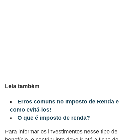
õ
e
s
f
i
n
a
n
c
Leia também
e
Erros comuns no Imposto de Renda e
i
como evitá-los!
r
O que é imposto de renda?
a
s
Para informar os investimentos nesse tipo de
benefício, o contribuinte deve ir até a ficha de