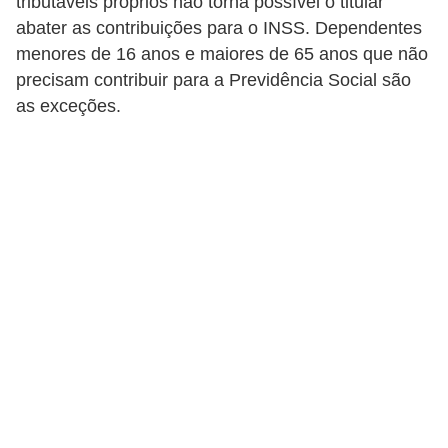
tributáveis próprios não torna possível o titular
r
abater as contribuições para o INSS. Dependentes
é
menores de 16 anos e maiores de 65 anos que não
d
precisam contribuir para a Previdência Social são
as exceções.
i
t
o
e
d
é
b
i
t
o
E