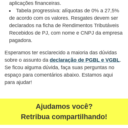
a
aplicações financeiras.
n
Tabela progressiva: alíquotas de 0% a 27,5%
de acordo com os valores. Resgates devem ser
ç
declarados na ficha de Rendimentos Tributáveis
a
Recebidos de PJ, com nome e CNPJ da empresa
P
pagadora.
r
Esperamos ter esclarecido a maioria das dúvidas
o
sobre o assunto da
declaração de PGBL e VGBL
.
g
Se ficou alguma dúvida, faça suas perguntas no
r
espaço para comentários abaixo. Estamos aqui
a
para ajudar!
m
a
Ajudamos você?
s
d
Retribua compartilhando!
e