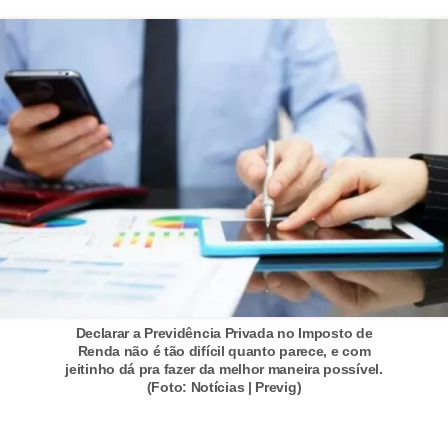
d
u
c
a
ç
ã
o
f
i
n
a
n
Declarar a Previdência Privada no Imposto de
Renda não é tão difícil quanto parece, e com
c
jeitinho dá pra fazer da melhor maneira possível.
(Foto: Notícias | Previg)
e
i