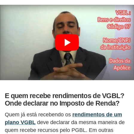
o
I
m
p
o
s
t
o
d
e
r
E quem recebe rendimentos de VGBL?
e
Onde declarar no Imposto de Renda?
n
Quem já está recebendo os
rendimentos de um
d
plano VGBL
deve declarar da mesma maneira de
a
quem recebe recursos pelo PGBL. Em outras