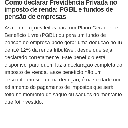
Como declarar Previdência Privada no
a
imposto de renda: PGBL e fundos de
n
pensão de empresas
c
As contribuições feitas para um Plano Gerador de
o
Benefício Livre (PGBL) ou para um fundo de
s
pensão de empresa pode gerar uma dedução no IR
e
de até 12% da renda tributável, desde que seja
declarado corretamente. Este benefício está
i
disponível para quem faz a declaração completa do
n
Imposto de Renda. Esse benefício não um
s
desconto em si ou uma dedução, é na verdade um
t
adiamento do pagamento de impostos que será
i
feito no momento do saque ou saques do montante
t
que foi investido.
u
i
ç