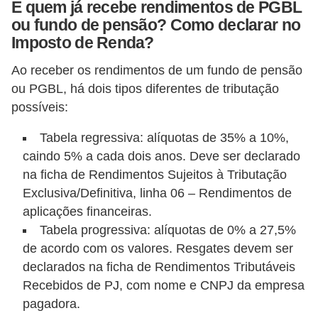
r
E quem já recebe rendimentos de PGBL
ou fundo de pensão? Como declarar no
a
Imposto de Renda?
E
Ao receber os rendimentos de um fundo de pensão
m
ou PGBL, há dois tipos diferentes de tributação
p
possíveis:
r
é
Tabela regressiva: alíquotas de 35% a 10%,
caindo 5% a cada dois anos. Deve ser declarado
s
na ficha de Rendimentos Sujeitos à Tributação
t
Exclusiva/Definitiva, linha 06 – Rendimentos de
i
aplicações financeiras.
m
Tabela progressiva: alíquotas de 0% a 27,5%
o
de acordo com os valores. Resgates devem ser
s
declarados na ficha de Rendimentos Tributáveis
Recebidos de PJ, com nome e CNPJ da empresa
e
pagadora.
f