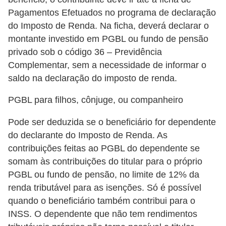
C
Pagamentos Efetuados no programa de declaração
â
do Imposto de Renda. Na ficha, deverá declarar o
m
montante investido em PGBL ou fundo de pensão
b
privado sob o código 36 – Previdência
i
Complementar, sem a necessidade de informar o
saldo na declaração do imposto de renda.
o
C
PGBL para filhos, cônjuge, ou companheiro
a
Pode ser deduzida se o beneficiário for dependente
r
do declarante do Imposto de Renda. As
t
contribuições feitas ao PGBL do dependente se
ã
somam às contribuições do titular para o próprio
PGBL ou fundo de pensão, no limite de 12% da
o
renda tributável para as isenções. Só é possível
d
quando o beneficiário também contribui para o
e
INSS. O dependente que não tem rendimentos
c