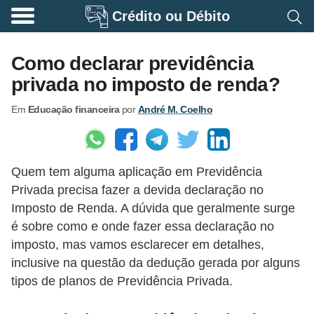
Crédito ou Débito
A
p
Como declarar previdência
o
privada no imposto de renda?
s
Em
Educação financeira
por
André M. Coelho
e
n
t
Quem tem alguma aplicação em Previdência
a
Privada precisa fazer a devida declaração no
d
Imposto de Renda. A dúvida que geralmente surge
o
é sobre como e onde fazer essa declaração no
r
imposto, mas vamos esclarecer em detalhes,
i
inclusive na questão da dedução gerada por alguns
tipos de planos de Previdência Privada.
a
B