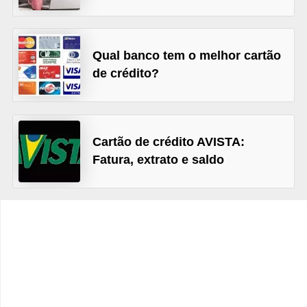
C
â
m
Qual banco tem o melhor cartão
b
de crédito?
i
o
C
Cartão de crédito AVISTA:
a
Fatura, extrato e saldo
r
t
ã
o
d
e
c