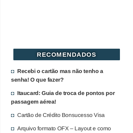
r
é
d
i
t
o
RECOMENDADOS
e
d
Recebi o cartão mas não tenho a
é
senha! O que fazer?
b
Itaucard: Guia de troca de pontos por
i
passagem aérea!
t
o
Cartão de Crédito Bonsucesso Visa
E
Arquivo formato OFX – Layout e como