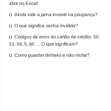
d
abrir no Excel!
u
Ainda vale a pena investir na poupança?
c
a
O que significa senha inválida?
ç
Códigos de erros do cartão de crédito: 50,
ã
51, 58, 5 ,60 … O que significam?
o
f
Como guardar dinheiro e não mofar?
i
n
a
n
c
e
i