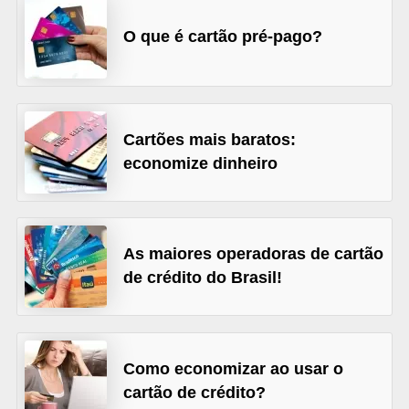
õ
O que é cartão pré-pago?
e
s
f
i
Cartões mais baratos:
n
economize dinheiro
a
n
c
As maiores operadoras de cartão
e
de crédito do Brasil!
i
r
a
Como economizar ao usar o
s
cartão de crédito?