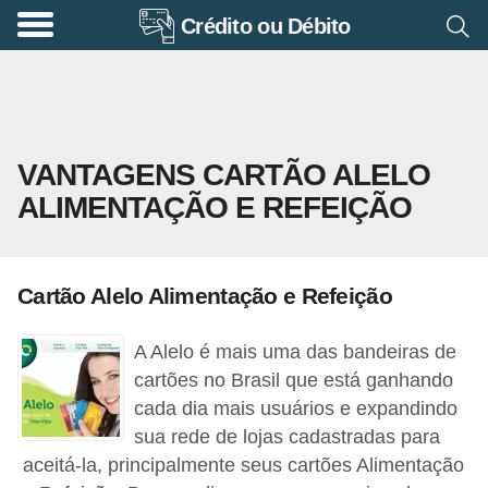
Crédito ou Débito
A
p
o
s
VANTAGENS CARTÃO ALELO
e
ALIMENTAÇÃO E REFEIÇÃO
n
t
a
Cartão Alelo Alimentação e Refeição
d
o
A Alelo é mais uma das bandeiras de
r
cartões no Brasil que está ganhando
i
cada dia mais usuários e expandindo
sua rede de lojas cadastradas para
a
aceitá-la, principalmente seus cartões Alimentação
B