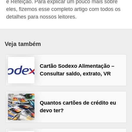
e Refeição. Para explicar um pouco mais sobre
a
eles, fizemos esse completo artigo com todos os
n
detalhes para nossos leitores.
c
o
s
Veja também
e
i
Cartão Sodexo Alimentação –
n
Consultar saldo, extrato, VR
s
t
i
Quantos cartões de crédito eu
t
devo ter?
u
i
ç