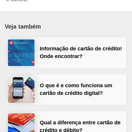
a
n
c
Veja também
o
s
Informação de cartão de crédito!
e
Onde encontrar?
i
n
s
O que é e como funciona um
t
cartão de crédito digital?
i
t
u
i
Qual a diferença entre cartão de
crédito e débito?
ç