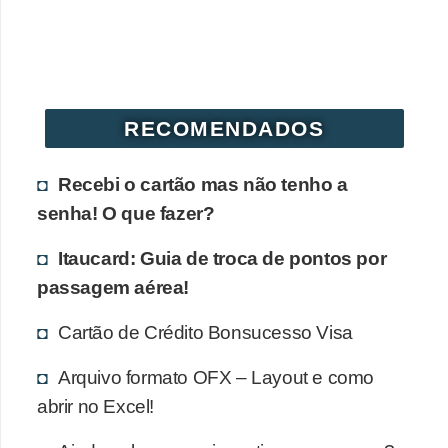
r
é
d
i
RECOMENDADOS
t
o
Recebi o cartão mas não tenho a
e
senha! O que fazer?
d
Itaucard: Guia de troca de pontos por
é
passagem aérea!
b
i
Cartão de Crédito Bonsucesso Visa
t
Arquivo formato OFX – Layout e como
o
abrir no Excel!
E