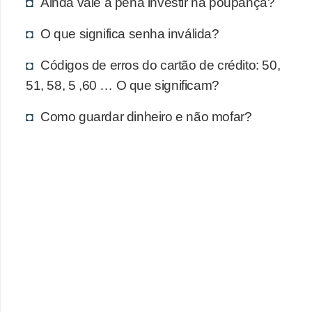
d
Ainda vale a pena investir na poupança?
u
O que significa senha inválida?
c
a
Códigos de erros do cartão de crédito: 50,
51, 58, 5 ,60 … O que significam?
ç
ã
Como guardar dinheiro e não mofar?
o
f
i
n
a
n
c
e
i