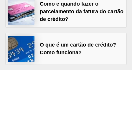
C
Como e quando fazer o
â
parcelamento da fatura do cartão
de crédito?
m
b
i
O que é um cartão de crédito?
o
Como funciona?
C
a
r
t
ã
o
d
e
c