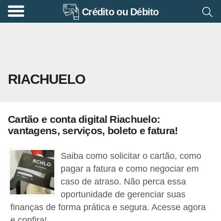
Crédito ou Débito
A
p
o
s
RIACHUELO
e
n
t
Cartão e conta digital Riachuelo:
a
vantagens, serviços, boleto e fatura!
d
o
Saiba como solicitar o cartão, como
r
pagar a fatura e como negociar em
caso de atraso. Não perca essa
i
oportunidade de gerenciar suas
a
finanças de forma prática e segura. Acesse agora
B
e confira!