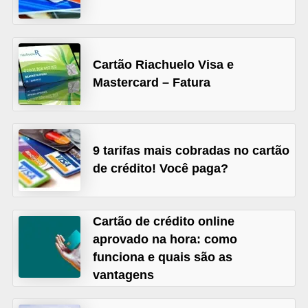
õ
e
s
Cartão Riachuelo Visa e
f
Mastercard – Fatura
i
n
a
9 tarifas mais cobradas no cartão
n
de crédito! Você paga?
c
e
Cartão de crédito online
i
aprovado na hora: como
r
funciona e quais são as
a
vantagens
s