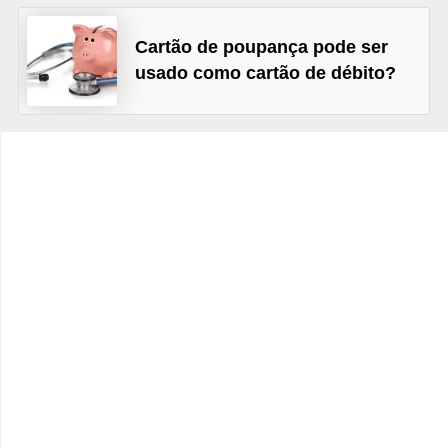
C
â
Cartão de poupança pode ser
m
usado como cartão de débito?
b
i
o
C
a
r
t
ã
o
d
e
c