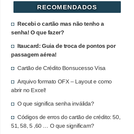
r
RECOMENDADOS
é
Recebi o cartão mas não tenho a
d
senha! O que fazer?
i
t
Itaucard: Guia de troca de pontos por
o
passagem aérea!
e
Cartão de Crédito Bonsucesso Visa
d
é
Arquivo formato OFX – Layout e como
b
abrir no Excel!
i
O que significa senha inválida?
t
o
Códigos de erros do cartão de crédito: 50,
51, 58, 5 ,60 … O que significam?
E