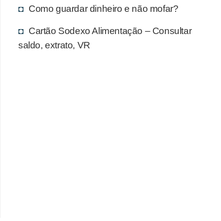
d
Como guardar dinheiro e não mofar?
u
Cartão Sodexo Alimentação – Consultar
c
saldo, extrato, VR
a
ç
ã
o
f
i
n
a
n
c
e
i