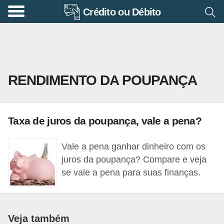
Crédito ou Débito
A
p
o
s
RENDIMENTO DA POUPANÇA
e
n
t
Taxa de juros da poupança, vale a pena?
a
d
Vale a pena ganhar dinheiro com os
o
juros da poupança? Compare e veja
r
se vale a pena para suas finanças.
i
a
Veja também
B