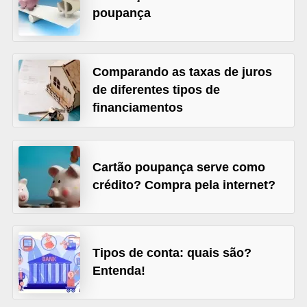
poupança
õ
e
s
Comparando as taxas de juros
f
de diferentes tipos de
i
financiamentos
n
a
n
Cartão poupança serve como
c
crédito? Compra pela internet?
e
i
r
Tipos de conta: quais são?
a
Entenda!
s