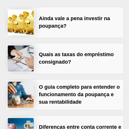
a
n
Ainda vale a pena investir na
c
poupança?
o
s
e
Quais as taxas do empréstimo
i
consignado?
n
s
t
O guia completo para entender o
i
funcionamento da poupança e
t
sua rentabilidade
u
i
Diferenças entre conta corrente e
ç