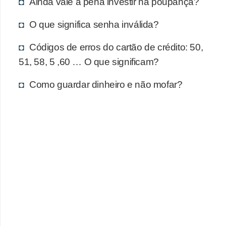
d
Ainda vale a pena investir na poupança?
u
O que significa senha inválida?
c
a
Códigos de erros do cartão de crédito: 50,
51, 58, 5 ,60 … O que significam?
ç
ã
Como guardar dinheiro e não mofar?
o
f
i
n
a
n
c
e
i