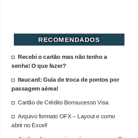
r
é
d
i
RECOMENDADOS
t
o
Recebi o cartão mas não tenho a
e
senha! O que fazer?
d
Itaucard: Guia de troca de pontos por
é
passagem aérea!
b
i
Cartão de Crédito Bonsucesso Visa
t
Arquivo formato OFX – Layout e como
o
abrir no Excel!
E