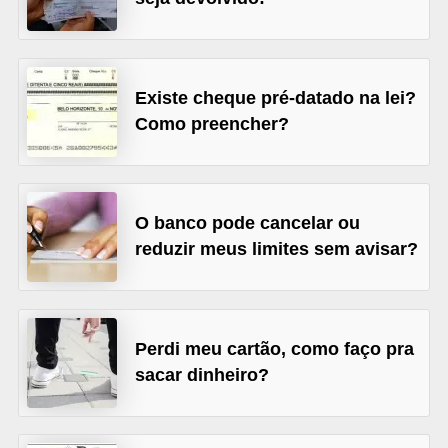
õ
e
s
Existe cheque pré-datado na lei?
f
Como preencher?
i
n
a
O banco pode cancelar ou
n
reduzir meus limites sem avisar?
c
e
i
Perdi meu cartão, como faço pra
r
sacar dinheiro?
a
s