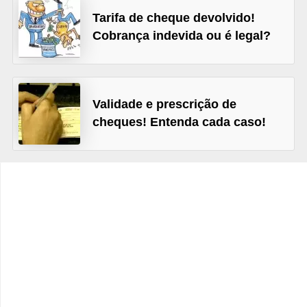
C
Tarifa de cheque devolvido!
â
Cobrança indevida ou é legal?
m
b
i
Validade e prescrição de
o
cheques! Entenda cada caso!
C
a
r
t
ã
o
d
e
c