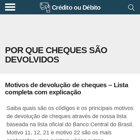
Crédito ou Débito
A
p
o
s
POR QUE CHEQUES SÃO
e
DEVOLVIDOS
n
t
a
Motivos de devolução de cheques – Lista
d
completa com explicação
o
r
Saiba quais são os códigos e os principais motivos
i
de devolução de cheques através de nossa lista
baseada na lista oficial do Banco Central do Brasil.
a
Motivo 11, 12, 21 e motivo 22 são os mais
B