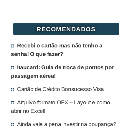
r
é
d
RECOMENDADOS
i
t
Recebi o cartão mas não tenho a
o
senha! O que fazer?
e
Itaucard: Guia de troca de pontos por
d
passagem aérea!
é
b
Cartão de Crédito Bonsucesso Visa
i
Arquivo formato OFX – Layout e como
t
abrir no Excel!
o
E
Ainda vale a pena investir na poupança?