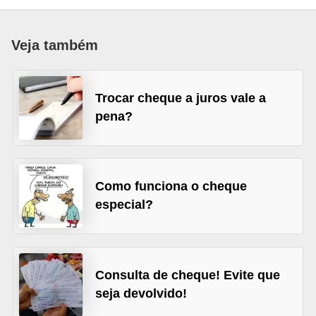
a
n
Veja também
c
o
Trocar cheque a juros vale a
s
pena?
e
i
n
s
Como funciona o cheque
especial?
t
i
t
u
Consulta de cheque! Evite que
i
seja devolvido!
ç