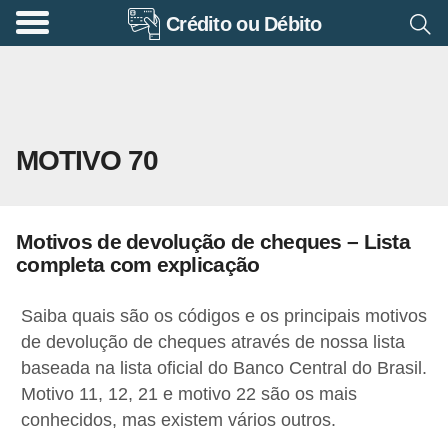
Crédito ou Débito
A
p
o
s
MOTIVO 70
e
n
t
Motivos de devolução de cheques – Lista
a
completa com explicação
d
o
Saiba quais são os códigos e os principais motivos
r
de devolução de cheques através de nossa lista
baseada na lista oficial do Banco Central do Brasil.
i
Motivo 11, 12, 21 e motivo 22 são os mais
a
conhecidos, mas existem vários outros.
B