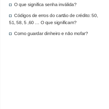
d
O que significa senha inválida?
u
c
Códigos de erros do cartão de crédito: 50,
51, 58, 5 ,60 … O que significam?
a
ç
Como guardar dinheiro e não mofar?
ã
o
f
i
n
a
n
c
e
i