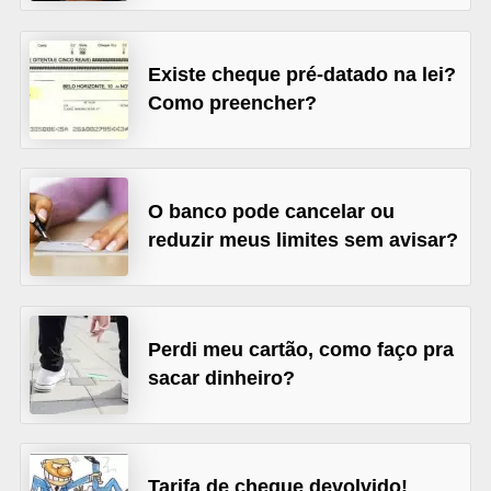
õ
e
Existe cheque pré-datado na lei?
s
Como preencher?
f
i
n
O banco pode cancelar ou
a
reduzir meus limites sem avisar?
n
c
e
Perdi meu cartão, como faço pra
i
sacar dinheiro?
r
a
s
Tarifa de cheque devolvido!