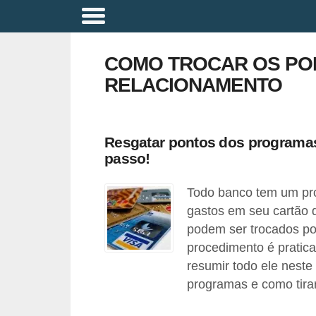
A
p
COMO TROCAR OS PO
o
RELACIONAMENTO
s
e
n
Resgatar pontos dos programa
t
passo!
a
Todo banco tem um pro
d
gastos em seu cartão 
o
podem ser trocados po
r
procedimento é prati
i
resumir todo ele neste
a
programas e como tirar
B