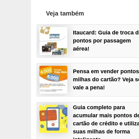
a
Veja também
n
c
Itaucard: Guia de troca 
o
pontos por passagem
s
aérea!
e
i
Pensa em vender pontos
n
milhas do cartão? Veja s
s
vale a pena!
t
i
Guia completo para
t
acumular mais pontos d
u
cartão de crédito e utiliz
i
suas milhas de forma
ç