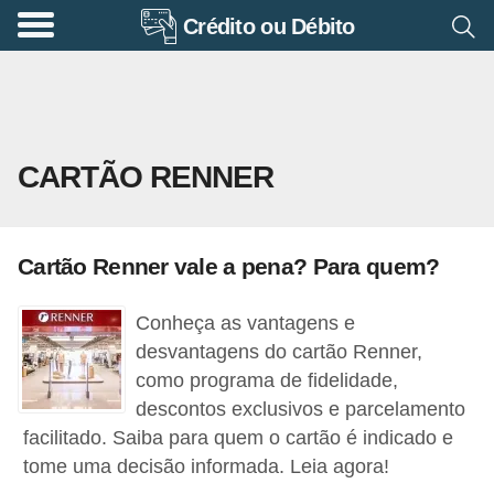
Crédito ou Débito
A
p
o
s
CARTÃO RENNER
e
n
t
Cartão Renner vale a pena? Para quem?
a
d
Conheça as vantagens e
o
desvantagens do cartão Renner,
r
como programa de fidelidade,
descontos exclusivos e parcelamento
i
facilitado. Saiba para quem o cartão é indicado e
a
tome uma decisão informada. Leia agora!
B