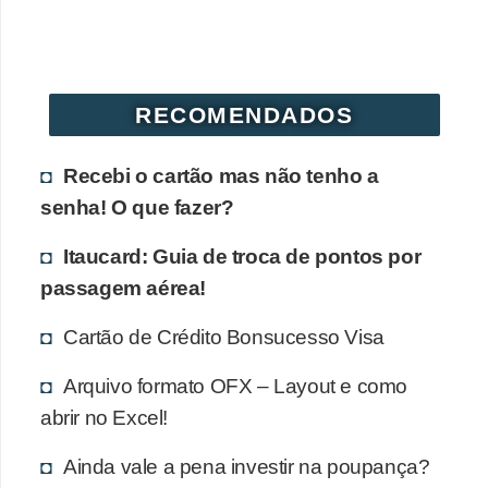
r
é
d
RECOMENDADOS
i
t
Recebi o cartão mas não tenho a
o
senha! O que fazer?
e
d
Itaucard: Guia de troca de pontos por
é
passagem aérea!
b
Cartão de Crédito Bonsucesso Visa
i
t
Arquivo formato OFX – Layout e como
o
abrir no Excel!
E
Ainda vale a pena investir na poupança?