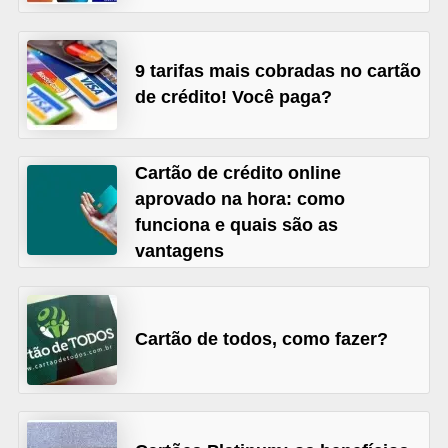
õ
e
9 tarifas mais cobradas no cartão
s
de crédito! Você paga?
f
i
Cartão de crédito online
n
aprovado na hora: como
a
funciona e quais são as
n
vantagens
c
e
i
Cartão de todos, como fazer?
r
a
s