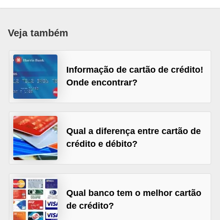
a
n
Veja também
c
o
Informação de cartão de crédito!
s
Onde encontrar?
e
i
n
s
Qual a diferença entre cartão de
crédito e débito?
t
i
t
u
Qual banco tem o melhor cartão
i
de crédito?
ç