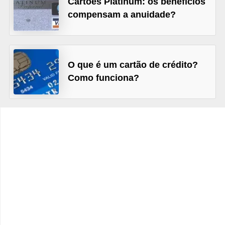
Cartões Platinum: os benefícios
C
compensam a anuidade?
â
m
b
i
O que é um cartão de crédito?
Como funciona?
o
C
a
r
t
ã
o
d
e
c