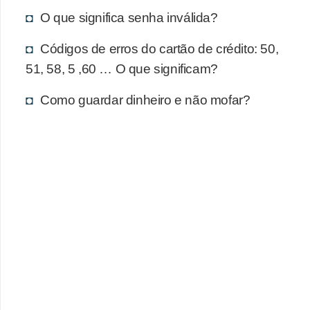
d
O que significa senha inválida?
u
c
Códigos de erros do cartão de crédito: 50,
a
51, 58, 5 ,60 … O que significam?
ç
Como guardar dinheiro e não mofar?
ã
o
f
i
n
a
n
c
e
i