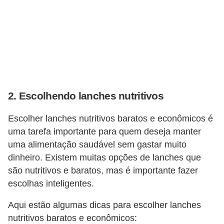
r
e
c
o
m
p
2. Escolhendo lanches nutritivos
e
n
Escolher lanches nutritivos baratos e econômicos é
s
uma tarefa importante para quem deseja manter
a
uma alimentação saudável sem gastar muito
dinheiro. Existem muitas opções de lanches que
são nutritivos e baratos, mas é importante fazer
escolhas inteligentes.
Aqui estão algumas dicas para escolher lanches
nutritivos baratos e econômicos: