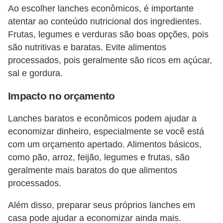
d
Ao escolher lanches econômicos, é importante
u
atentar ao conteúdo nutricional dos ingredientes.
c
Frutas, legumes e verduras são boas opções, pois
a
são nutritivas e baratas. Evite alimentos
processados, pois geralmente são ricos em açúcar,
ç
sal e gordura.
ã
o
Impacto no orçamento
f
Lanches baratos e econômicos podem ajudar a
i
economizar dinheiro, especialmente se você está
n
com um orçamento apertado. Alimentos básicos,
a
como pão, arroz, feijão, legumes e frutas, são
n
geralmente mais baratos do que alimentos
c
processados.
e
Além disso, preparar seus próprios lanches em
i
casa pode ajudar a economizar ainda mais.