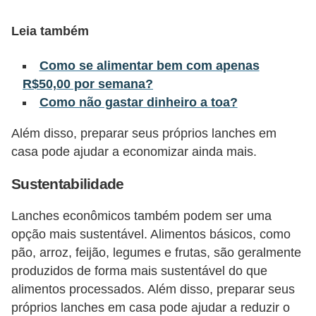
õ
Leia também
e
s
Como se alimentar bem com apenas
f
R$50,00 por semana?
Como não gastar dinheiro a toa?
i
n
Além disso, preparar seus próprios lanches em
a
casa pode ajudar a economizar ainda mais.
n
Sustentabilidade
c
e
Lanches econômicos também podem ser uma
i
opção mais sustentável. Alimentos básicos, como
r
pão, arroz, feijão, legumes e frutas, são geralmente
produzidos de forma mais sustentável do que
a
alimentos processados. Além disso, preparar seus
s
próprios lanches em casa pode ajudar a reduzir o