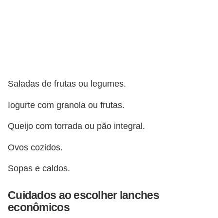
r
é
d
i
t
o
Saladas de frutas ou legumes.
e
Iogurte com granola ou frutas.
d
Queijo com torrada ou pão integral.
é
b
Ovos cozidos.
i
Sopas e caldos.
t
o
Cuidados ao escolher lanches
E
econômicos