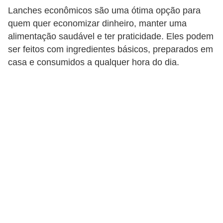
Lanches econômicos são uma ótima opção para
a
quem quer economizar dinheiro, manter uma
n
alimentação saudável e ter praticidade. Eles podem
c
ser feitos com ingredientes básicos, preparados em
o
casa e consumidos a qualquer hora do dia.
s
e
i
n
s
t
i
t
u
i
ç