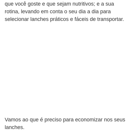
o
que você goste e que sejam nutritivos; e a sua
rotina, levando em conta o seu dia a dia para
I
selecionar lanches práticos e fáceis de transportar.
m
p
o
s
t
o
d
e
r
e
n
d
Vamos ao que é preciso para economizar nos seus
a
lanches.