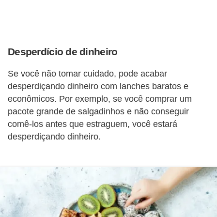
i
n
a
Desperdício de dinheiro
n
c
Se você não tomar cuidado, pode acabar
i
desperdiçando dinheiro com lanches baratos e
a
econômicos. Por exemplo, se você comprar um
m
pacote grande de salgadinhos e não conseguir
e
comê-los antes que estraguem, você estará
desperdiçando dinheiro.
n
t
o
s
F
o