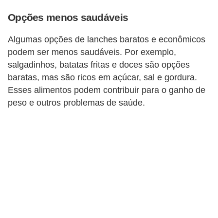
r
a
Opções menos saudáveis
E
Algumas opções de lanches baratos e econômicos
m
podem ser menos saudáveis. Por exemplo,
salgadinhos, batatas fritas e doces são opções
p
baratas, mas são ricos em açúcar, sal e gordura.
r
Esses alimentos podem contribuir para o ganho de
é
peso e outros problemas de saúde.
s
t
i
m
o
s
e
f