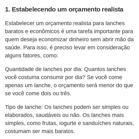
N
1. Estabelecendo um orçamento realista
e
Estabelecer um orçamento realista para lanches
g
baratos e econômicos é uma tarefa importante para
o
quem deseja economizar dinheiro sem abrir mão da
c
saúde. Para isso, é preciso levar em consideração
i
alguns fatores, como:
a
Quantidade de lanches por dia: Quantos lanches
ç
você costuma consumir por dia? Se você come
ã
apenas um lanche, o orçamento será menor do que
o
se você come dois ou três.
P
Tipo de lanche: Os lanches podem ser simples ou
o
elaborados, saudáveis ou não. Os lanches mais
u
simples, como frutas, iogurte e sanduíches naturais,
p
costumam ser mais baratos.