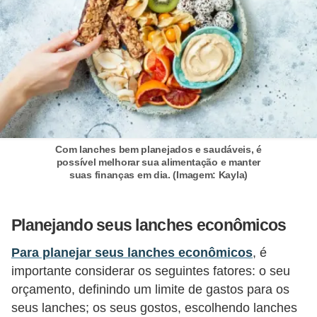
r
m
a
s
d
e
p
Com lanches bem planejados e saudáveis, é
possível melhorar sua alimentação e manter
a
suas finanças em dia. (Imagem: Kayla)
g
a
Planejando seus lanches econômicos
m
Para planejar seus lanches econômicos
, é
e
importante considerar os seguintes fatores: o seu
n
orçamento, definindo um limite de gastos para os
t
seus lanches; os seus gostos, escolhendo lanches