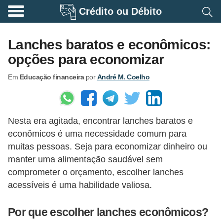
Crédito ou Débito
A
p
Lanches baratos e econômicos:
o
opções para economizar
s
Em
Educação financeira
por
André M. Coelho
e
n
t
Nesta era agitada, encontrar lanches baratos e
a
econômicos é uma necessidade comum para
d
muitas pessoas. Seja para economizar dinheiro ou
o
manter uma alimentação saudável sem
r
comprometer o orçamento, escolher lanches
i
acessíveis é uma habilidade valiosa.
a
Por que escolher lanches econômicos?
B