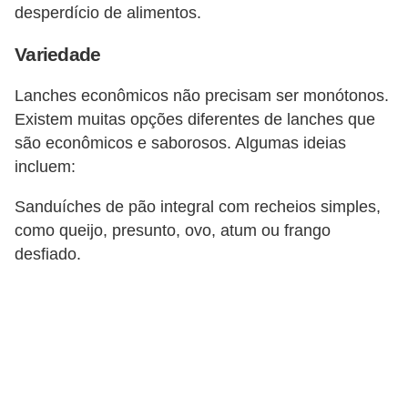
C
desperdício de alimentos.
â
Variedade
m
b
Lanches econômicos não precisam ser monótonos.
i
Existem muitas opções diferentes de lanches que
são econômicos e saborosos. Algumas ideias
o
incluem:
C
Sanduíches de pão integral com recheios simples,
a
como queijo, presunto, ovo, atum ou frango
r
desfiado.
t
ã
o
d
e
c