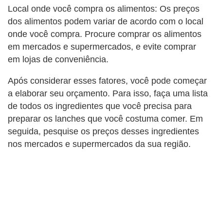
a
Local onde você compra os alimentos: Os preços
n
dos alimentos podem variar de acordo com o local
ç
onde você compra. Procure comprar os alimentos
a
em mercados e supermercados, e evite comprar
em lojas de conveniência.
P
r
Após considerar esses fatores, você pode começar
a elaborar seu orçamento. Para isso, faça uma lista
o
de todos os ingredientes que você precisa para
g
preparar os lanches que você costuma comer. Em
r
seguida, pesquise os preços desses ingredientes
a
nos mercados e supermercados da sua região.
m
a
s
d
e