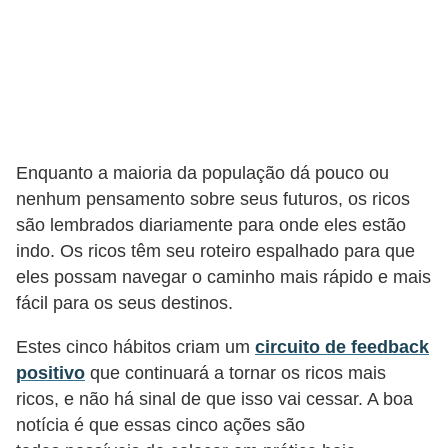
N
e
g
o
c
i
Enquanto a maioria da população dá pouco ou
nenhum pensamento sobre seus futuros, os ricos
a
são lembrados diariamente para onde eles estão
ç
indo. Os ricos têm seu roteiro espalhado para que
ã
eles possam navegar o caminho mais rápido e mais
o
fácil para os seus destinos.
P
Estes cinco hábitos criam um
circuito de feedback
o
positivo
que continuará a tornar os ricos mais
u
ricos, e não há sinal de que isso vai cessar. A boa
p
notícia é que essas cinco ações são