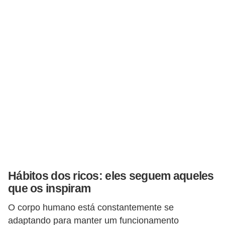
r
é
d
i
t
o
e
d
é
b
i
Hábitos dos ricos: eles seguem aqueles
t
que os inspiram
o
O corpo humano está constantemente se
E
adaptando para manter um funcionamento