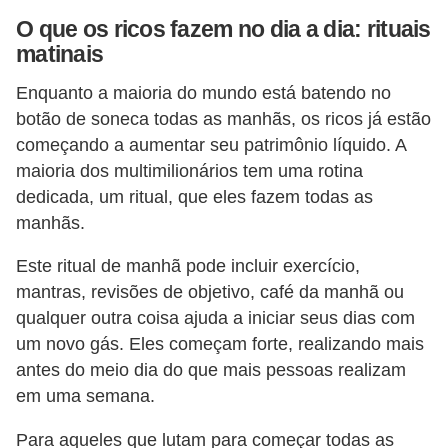
i
O que os ricos fazem no dia a dia: rituais
n
matinais
a
Enquanto a maioria do mundo está batendo no
n
botão de soneca todas as manhãs, os ricos já estão
c
começando a aumentar seu patrimônio líquido. A
i
maioria dos multimilionários tem uma rotina
a
dedicada, um ritual, que eles fazem todas as
manhãs.
m
e
Este ritual de manhã pode incluir exercício,
n
mantras, revisões de objetivo, café da manhã ou
t
qualquer outra coisa ajuda a iniciar seus dias com
um novo gás. Eles começam forte, realizando mais
o
antes do meio dia do que mais pessoas realizam
s
em uma semana.
F
Para aqueles que lutam para começar todas as
o