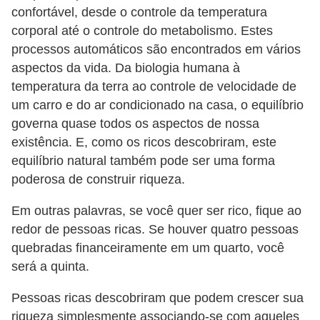
d
confortável, desde o controle da temperatura
u
corporal até o controle do metabolismo. Estes
c
processos automáticos são encontrados em vários
a
aspectos da vida. Da biologia humana à
temperatura da terra ao controle de velocidade de
ç
um carro e do ar condicionado na casa, o equilíbrio
ã
governa quase todos os aspectos de nossa
o
existência. E, como os ricos descobriram, este
f
equilíbrio natural também pode ser uma forma
i
poderosa de construir riqueza.
n
Em outras palavras, se você quer ser rico, fique ao
a
redor de pessoas ricas. Se houver quatro pessoas
n
quebradas financeiramente em um quarto, você
c
será a quinta.
e
Pessoas ricas descobriram que podem crescer sua
i
riqueza simplesmente associando-se com aqueles