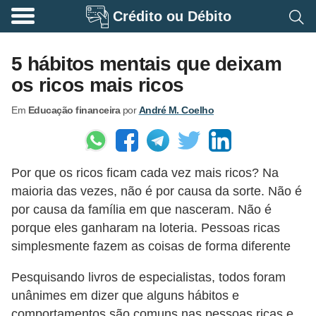
Crédito ou Débito
A
p
5 hábitos mentais que deixam
o
os ricos mais ricos
s
Em
Educação financeira
por
André M. Coelho
e
n
t
Por que os ricos ficam cada vez mais ricos? Na
a
maioria das vezes, não é por causa da sorte. Não é
d
por causa da família em que nasceram. Não é
o
porque eles ganharam na loteria. Pessoas ricas
r
simplesmente fazem as coisas de forma diferente
i
Pesquisando livros de especialistas, todos foram
a
unânimes em dizer que alguns hábitos e
B
comportamentos são comuns nas pessoas ricas e