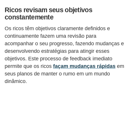
o
Ricos revisam seus objetivos
I
constantemente
m
Os ricos têm objetivos claramente definidos e
p
continuamente fazem uma revisão para
o
acompanhar o seu progresso, fazendo mudanças e
s
desenvolvendo estratégias para atingir esses
t
objetivos. Este processo de feedback imediato
o
permite que os ricos
façam mudanças rápidas
em
d
seus planos de manter o rumo em um mundo
e
dinâmico.
r
e
n
d
a