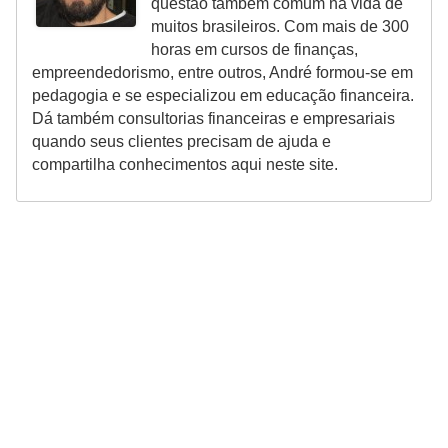
questão também comum na vida de
r
muitos brasileiros. Com mais de 300
e
horas em cursos de finanças,
empreendedorismo, entre outros, André formou-se em
c
pedagogia e se especializou em educação financeira.
o
Dá também consultorias financeiras e empresariais
m
quando seus clientes precisam de ajuda e
p
compartilha conhecimentos aqui neste site.
e
n
s
a