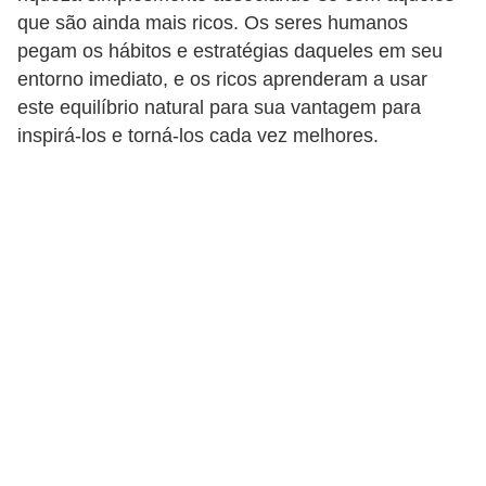
r
que são ainda mais ricos. Os seres humanos
a
pegam os hábitos e estratégias daqueles em seu
entorno imediato, e os ricos aprenderam a usar
E
este equilíbrio natural para sua vantagem para
m
inspirá-los e torná-los cada vez melhores.
p
r
é
s
t
i
m
o
s
e
f