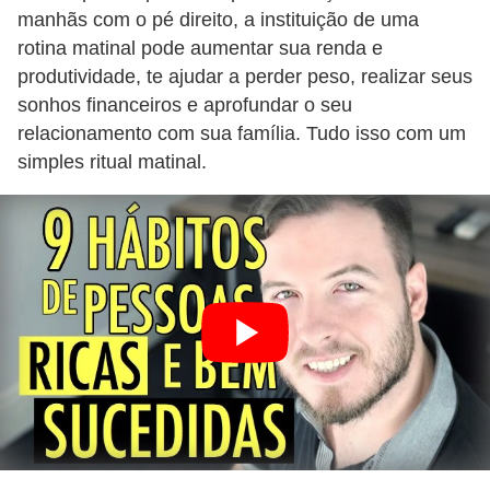
manhãs com o pé direito, a instituição de uma
r
rotina matinal pode aumentar sua renda e
m
produtividade, te ajudar a perder peso, realizar seus
a
sonhos financeiros e aprofundar o seu
s
relacionamento com sua família. Tudo isso com um
d
simples ritual matinal.
e
p
a
g
a
m
e
n
t