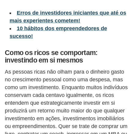
õ
Erros de investidores iniciantes que até os
e
mais experientes cometem!
s
10 hábitos dos empreendedores de
f
sucesso!
i
Como os ricos se comportam:
n
investindo em si mesmos
a
n
As pessoas ricas não olham para o dinheiro gasto
c
no crescimento pessoal como uma despesa, mas
como um investimento. Enquanto muitos indivíduos
e
conservam cada centavo igualmente, os ricos
i
entendem que estrategicamente investir em si
r
produzirá um retorno muito maior do que qualquer
a
investimento em ações, investimentos imobiliários
s
ou empreendimentos. Quer se trate de comprar um
livro, contratar um coach, ingressar em um MBA ou