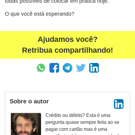
todas possíveis de colocar em prática hoje.
a
n
O que você está esperando?
ç
a
Ajudamos você?
P
Retribua compartilhando!
r
o
g
r
a
m
Sobre o autor
a
s
Crédito ou débito? Esta é uma
d
pergunta quase sempre feita ao se
pagar com cartão mas é uma
e