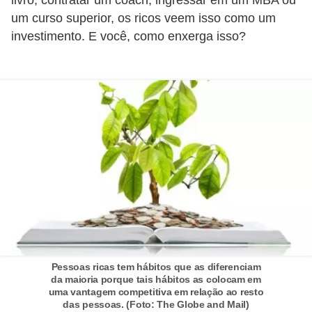
C
um curso superior, os ricos veem isso como um
â
investimento. E você, como enxerga isso?
m
b
i
o
C
a
r
t
ã
o
d
Pessoas ricas tem hábitos que as diferenciam
da maioria porque tais hábitos as colocam em
e
uma vantagem competitiva em relação ao resto
c
das pessoas. (Foto: The Globe and Mail)