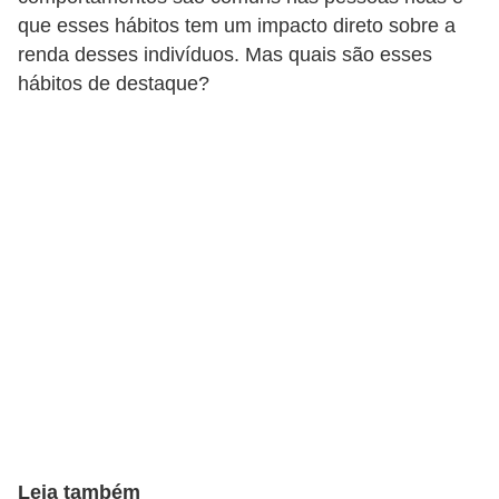
que esses hábitos tem um impacto direto sobre a
a
renda desses indivíduos. Mas quais são esses
n
hábitos de destaque?
c
o
s
e
i
n
s
t
i
t
u
i
Leia também
ç