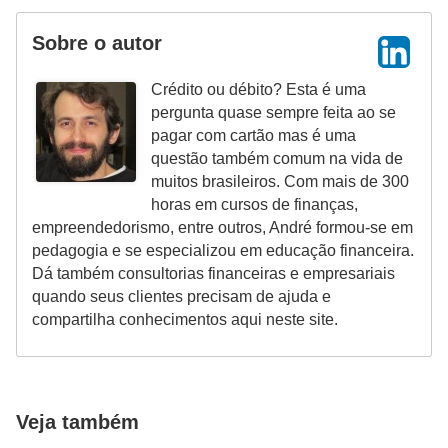
N
Sobre o autor
e
g
Crédito ou débito? Esta é uma
o
pergunta quase sempre feita ao se
pagar com cartão mas é uma
c
questão também comum na vida de
i
muitos brasileiros. Com mais de 300
a
horas em cursos de finanças,
empreendedorismo, entre outros, André formou-se em
ç
pedagogia e se especializou em educação financeira.
ã
Dá também consultorias financeiras e empresariais
o
quando seus clientes precisam de ajuda e
compartilha conhecimentos aqui neste site.
P
o
u
Veja também
p