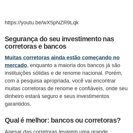
i
n
a
https://youtu.be/wX5pNZR9Lqk
n
Segurança do seu investimento nas
c
corretoras e bancos
i
Muitas corretoras ainda estão começando no
a
mercado
, enquanto a maioria dos bancos já são
m
instituições sólidas e de renome nacional. Porém,
e
com a pesquisa apropriada, você vai encontrar
n
muitas corretoras de renome e confiáveis, onde seu
t
dinheiro estará seguro e seus investimentos
o
garantidos.
s
Qual é melhor: bancos ou corretoras?
F
Apesar das corretoras levarem uma grande
o