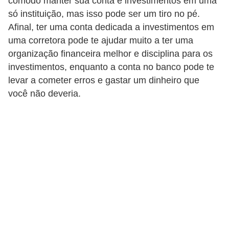
cômodo manter sua conta e investimentos em uma
r
só instituição, mas isso pode ser um tiro no pé.
a
Afinal, ter uma conta dedicada a investimentos em
E
uma corretora pode te ajudar muito a ter uma
m
organização financeira melhor e disciplina para os
investimentos, enquanto a conta no banco pode te
p
levar a cometer erros e gastar um dinheiro que
r
você não deveria.
é
s
t
i
m
o
s
e
f