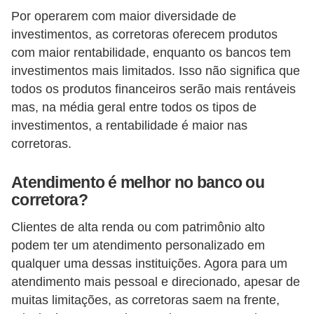
Por operarem com maior diversidade de
õ
investimentos, as corretoras oferecem produtos
e
com maior rentabilidade, enquanto os bancos tem
s
investimentos mais limitados. Isso não significa que
f
todos os produtos financeiros serão mais rentáveis
i
mas, na média geral entre todos os tipos de
n
investimentos, a rentabilidade é maior nas
corretoras.
a
n
Atendimento é melhor no banco ou
c
corretora?
e
Clientes de alta renda ou com patrimônio alto
i
podem ter um atendimento personalizado em
r
qualquer uma dessas instituições. Agora para um
a
atendimento mais pessoal e direcionado, apesar de
s
muitas limitações, as corretoras saem na frente,