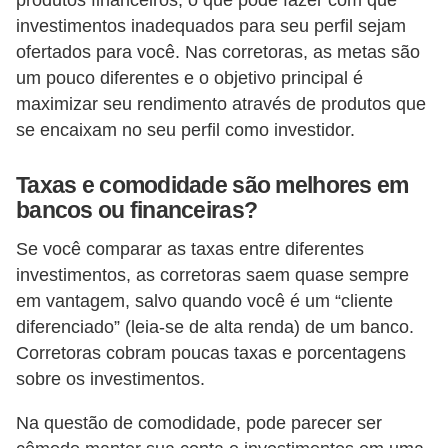
produtos financeiros, o que pode fazer com que
d
investimentos inadequados para seu perfil sejam
u
ofertados para você. Nas corretoras, as metas são
c
um pouco diferentes e o objetivo principal é
a
maximizar seu rendimento através de produtos que
ç
se encaixam no seu perfil como investidor.
ã
o
Taxas e comodidade são melhores em
bancos ou financeiras?
f
i
Se você comparar as taxas entre diferentes
n
investimentos, as corretoras saem quase sempre
em vantagem, salvo quando você é um “cliente
a
diferenciado” (leia-se de alta renda) de um banco.
n
Corretoras cobram poucas taxas e porcentagens
c
sobre os investimentos.
e
i
Na questão de comodidade, pode parecer ser