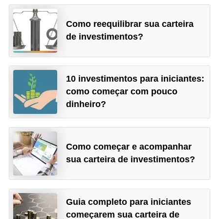
a
n
Como reequilibrar sua carteira
ç
de investimentos?
a
P
10 investimentos para iniciantes:
r
como começar com pouco
o
dinheiro?
g
r
a
Como começar e acompanhar
m
sua carteira de investimentos?
a
s
d
Guia completo para iniciantes
e
começarem sua carteira de