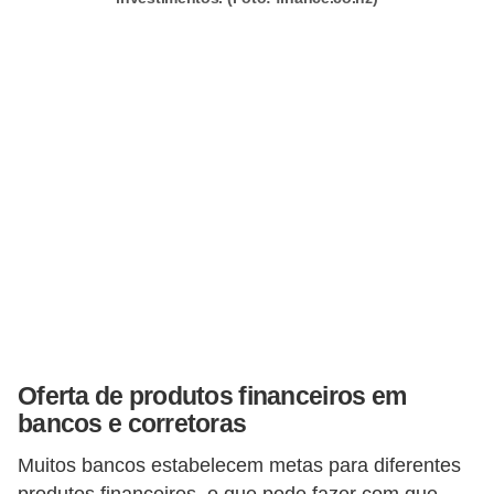
r
é
d
i
t
o
e
d
é
b
i
t
Oferta de produtos financeiros em
o
bancos e corretoras
E
Muitos bancos estabelecem metas para diferentes