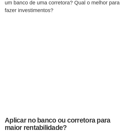
um banco de uma corretora? Qual o melhor para
a
fazer investimentos?
n
c
o
s
e
i
n
s
t
i
t
u
Aplicar no banco ou corretora para
i
maior rentabilidade?
ç