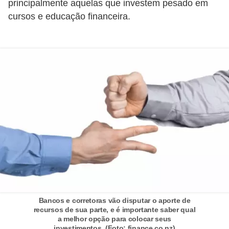
principalmente aquelas que investem pesado em
C
cursos e educação financeira.
â
m
b
i
o
C
a
r
t
ã
o
d
Bancos e corretoras vão disputar o aporte de
e
recursos de sua parte, e é importante saber qual
a melhor opção para colocar seus
c
investimentos. (Foto: finance.co.nz)