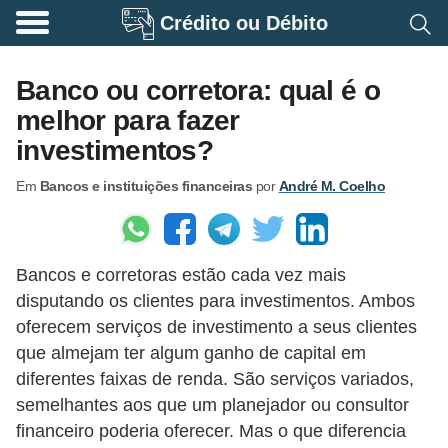
Crédito ou Débito
A
p
Banco ou corretora: qual é o
o
melhor para fazer
s
investimentos?
e
Em
Bancos e instituições financeiras
por
André M. Coelho
n
t
a
Bancos e corretoras estão cada vez mais
d
disputando os clientes para investimentos. Ambos
o
oferecem serviços de investimento a seus clientes
r
que almejam ter algum ganho de capital em
i
diferentes faixas de renda. São serviços variados,
a
semelhantes aos que um planejador ou consultor
financeiro poderia oferecer. Mas o que diferencia
B