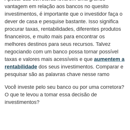
vantagem em relação aos bancos no quesito
r
investimentos, é importante que o investidor faça o
m
dever de casa e pesquise bastante. Isso significa
a
procurar taxas, rentabilidades, diferentes produtos
s
financeiros, e muito mais para encontrar os
d
melhores destinos para seus recursos. Talvez
e
negociando com um banco possa tornar possível
taxas e valores mais acessíveis e que
aumentem a
p
rentabilidade
dos seus investimentos. Comparar e
a
pesquisar são as palavras chave nesse ramo
g
a
Você investe pelo seu banco ou por uma corretora?
O que te levou a tomar essa decisão de
m
investimentos?
e
n
t