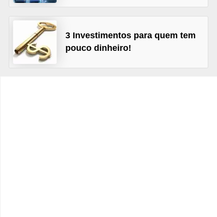
C
â
m
3 Investimentos para quem tem
b
pouco dinheiro!
i
o
C
a
r
t
ã
o
d
e
c