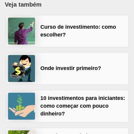
Veja também
a
n
c
Curso de investimento: como
o
escolher?
s
e
i
Onde investir primeiro?
n
s
t
i
10 investimentos para iniciantes:
t
como começar com pouco
dinheiro?
u
i
ç