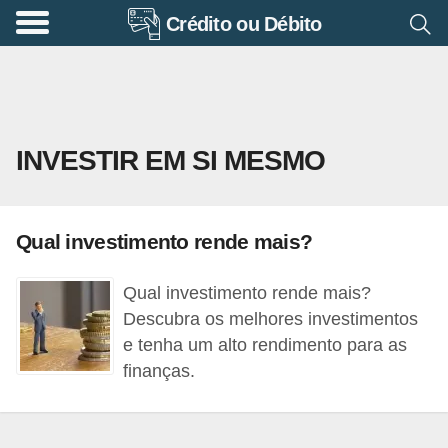
Crédito ou Débito
A
p
o
s
INVESTIR EM SI MESMO
e
n
t
Qual investimento rende mais?
a
d
Qual investimento rende mais?
o
Descubra os melhores investimentos
r
e tenha um alto rendimento para as
finanças.
i
a
B