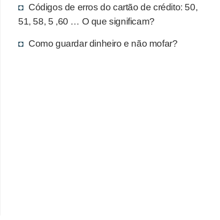
d
Códigos de erros do cartão de crédito: 50,
u
51, 58, 5 ,60 … O que significam?
c
Como guardar dinheiro e não mofar?
a
ç
ã
o
f
i
n
a
n
c
e
i