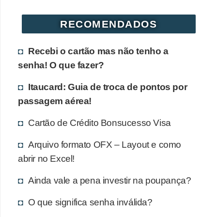
r
RECOMENDADOS
é
d
Recebi o cartão mas não tenho a
i
senha! O que fazer?
t
o
Itaucard: Guia de troca de pontos por
e
passagem aérea!
d
Cartão de Crédito Bonsucesso Visa
é
b
Arquivo formato OFX – Layout e como
i
abrir no Excel!
t
Ainda vale a pena investir na poupança?
o
O que significa senha inválida?
E