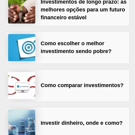
Investimentos de longo prazo: as
õ
melhores opções para um futuro
e
financeiro estável
s
f
Como escolher o melhor
i
investimento sendo pobre?
n
a
n
c
Como comparar investimentos?
e
i
r
a
Investir dinheiro, onde e como?
s