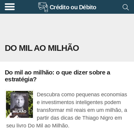
Crédito ou Débito
A
p
o
s
DO MIL AO MILHÃO
e
n
t
Do mil ao milhão: o que dizer sobre a
a
estratégia?
d
o
Descubra como pequenas economias
r
e investimentos inteligentes podem
transformar mil reais em um milhão, a
i
partir das dicas de Thiago Nigro em
a
seu livro Do Mil ao Milhão.
B