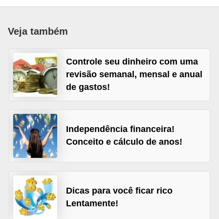
a
n
Veja também
c
o
Controle seu dinheiro com uma
s
revisão semanal, mensal e anual
e
de gastos!
i
n
s
Independência financeira!
Conceito e cálculo de anos!
t
i
t
u
Dicas para você ficar rico
i
Lentamente!
ç