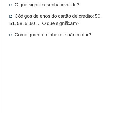
d
O que significa senha inválida?
u
c
Códigos de erros do cartão de crédito: 50,
51, 58, 5 ,60 … O que significam?
a
ç
Como guardar dinheiro e não mofar?
ã
o
f
i
n
a
n
c
e
i