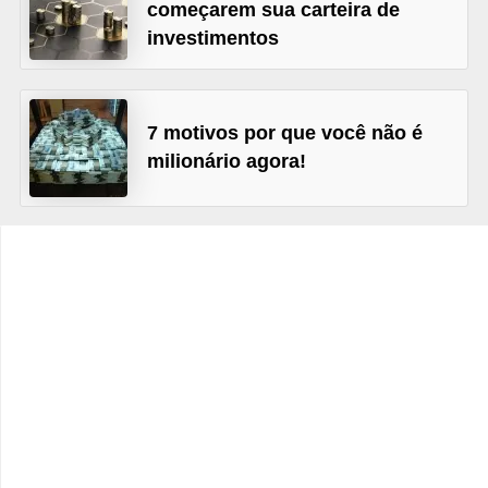
C
começarem sua carteira de
investimentos
â
m
b
7 motivos por que você não é
i
milionário agora!
o
C
a
r
t
ã
o
d
e
c