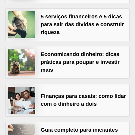
õ
5 serviços financeiros e 5 dicas
e
para sair das dívidas e construir
s
riqueza
f
i
n
Economizando dinheiro: dicas
a
práticas para poupar e investir
mais
n
c
e
Finanças para casais: como lidar
i
com o dinheiro a dois
r
a
s
Guia completo para iniciantes