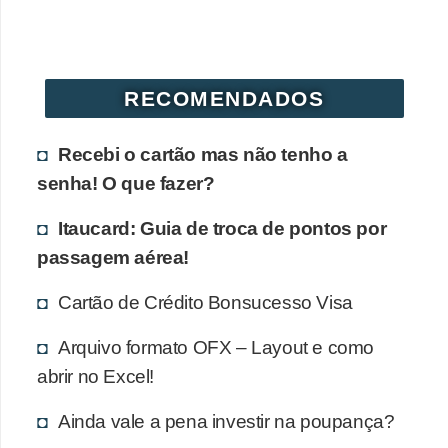
r
é
d
RECOMENDADOS
i
t
Recebi o cartão mas não tenho a
o
senha! O que fazer?
e
Itaucard: Guia de troca de pontos por
d
passagem aérea!
é
b
Cartão de Crédito Bonsucesso Visa
i
Arquivo formato OFX – Layout e como
t
abrir no Excel!
o
E
Ainda vale a pena investir na poupança?