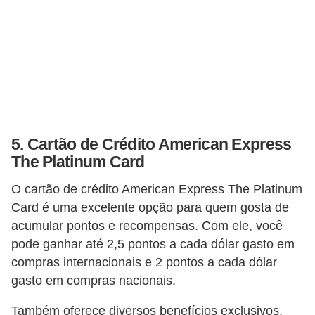
r
a
E
m
p
r
é
5. Cartão de Crédito American Express
s
The Platinum Card
t
O cartão de crédito American Express The Platinum
i
Card é uma excelente opção para quem gosta de
m
acumular pontos e recompensas. Com ele, você
o
pode ganhar até 2,5 pontos a cada dólar gasto em
compras internacionais e 2 pontos a cada dólar
s
gasto em compras nacionais.
e
f
Também oferece diversos benefícios exclusivos,