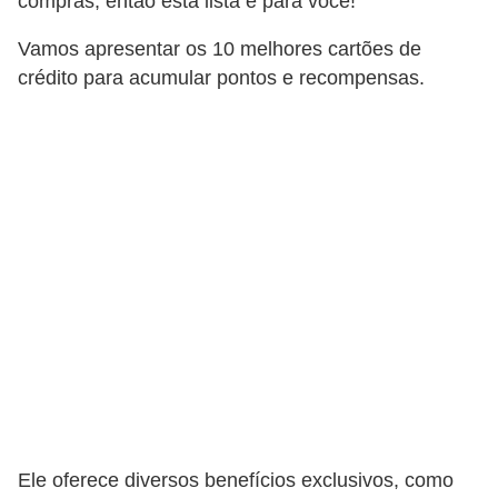
compras, então esta lista é para você!
a
Vamos apresentar os 10 melhores cartões de
n
crédito para acumular pontos e recompensas.
c
o
s
e
i
n
s
t
i
t
u
i
Ele oferece diversos benefícios exclusivos, como
ç