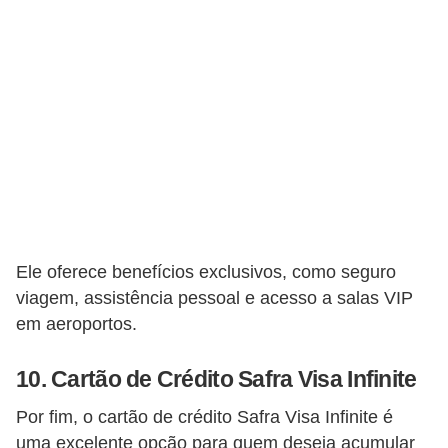
a
n
ç
a
P
r
o
g
r
Ele oferece benefícios exclusivos, como seguro
a
viagem, assistência pessoal e acesso a salas VIP
m
em aeroportos.
a
s
10. Cartão de Crédito Safra Visa Infinite
d
Por fim, o cartão de crédito Safra Visa Infinite é
e
uma excelente opção para quem deseja acumular