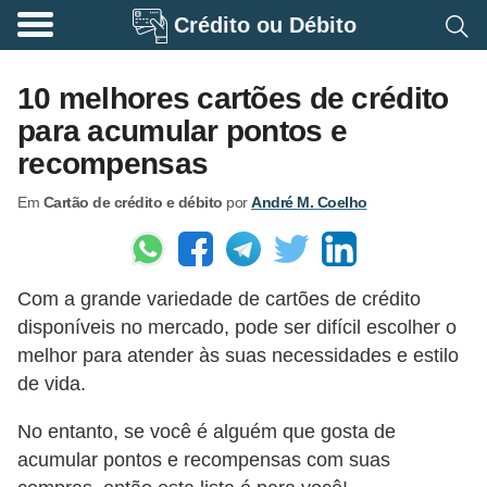
Crédito ou Débito
A
p
10 melhores cartões de crédito
o
para acumular pontos e
s
recompensas
e
Em
Cartão de crédito e débito
por
André M. Coelho
n
t
a
Com a grande variedade de cartões de crédito
d
disponíveis no mercado, pode ser difícil escolher o
o
melhor para atender às suas necessidades e estilo
r
de vida.
i
No entanto, se você é alguém que gosta de
a
acumular pontos e recompensas com suas
B