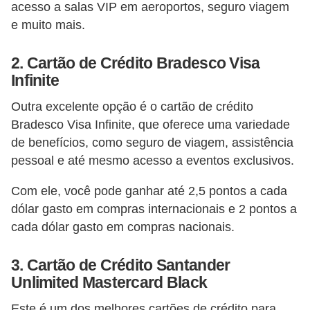
acesso a salas VIP em aeroportos, seguro viagem
õ
e muito mais.
e
s
2. Cartão de Crédito Bradesco Visa
Infinite
f
i
Outra excelente opção é o cartão de crédito
n
Bradesco Visa Infinite, que oferece uma variedade
a
de benefícios, como seguro de viagem, assistência
pessoal e até mesmo acesso a eventos exclusivos.
n
c
Com ele, você pode ganhar até 2,5 pontos a cada
e
dólar gasto em compras internacionais e 2 pontos a
i
cada dólar gasto em compras nacionais.
r
3. Cartão de Crédito Santander
a
Unlimited Mastercard Black
s
Este é um dos melhores cartões de crédito para