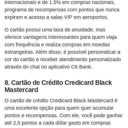
o
internacionais e de 1,5% em compras nacionais,
programa de recompensas com pontos que nunca
I
expiram e acesso a salas VIP em aeroportos.
m
p
O cartão possui uma taxa de anuidade, mas
o
oferece vantagens interessantes para quem viaja
com frequência e realiza compras em moedas
s
estrangeiras. Além disso, é possível personalizar a
t
cor do cartão e receber atendimento personalizado
o
através do chat no aplicativo C6 Bank.
d
e
8. Cartão de Crédito Credicard Black
r
Mastercard
e
O cartão de crédito Credicard Black Mastercard é
n
uma excelente opção para quem quer acumular
d
pontos e recompensas. Com ele, você pode ganhar
a
até 2,5 pontos a cada dólar gasto em compras