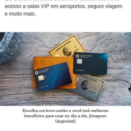
r
acesso a salas VIP em aeroportos, seguro viagem
e muito mais.
é
d
i
t
o
e
d
é
b
i
t
o
Escolha um bom cartão e você terá melhores
benefícios para usar no dia a dia. (Imagem:
Upgraded)
E