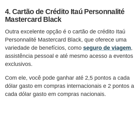
d
u
4. Cartão de Crédito Itaú Personnalité
Mastercard Black
c
a
Outra excelente opção é o cartão de crédito Itaú
ç
Personnalité Mastercard Black, que oferece uma
ã
variedade de benefícios, como
seguro de viagem
,
assistência pessoal e até mesmo acesso a eventos
o
exclusivos.
f
i
Com ele, você pode ganhar até 2,5 pontos a cada
n
dólar gasto em compras internacionais e 2 pontos a
cada dólar gasto em compras nacionais.
a
n
c
e
i