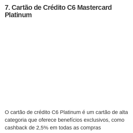
7. Cartão de Crédito C6 Mastercard
r
Platinum
m
a
s
d
e
p
a
g
a
m
e
O cartão de crédito C6 Platinum é um cartão de alta
n
categoria que oferece benefícios exclusivos, como
t
cashback de 2,5% em todas as compras