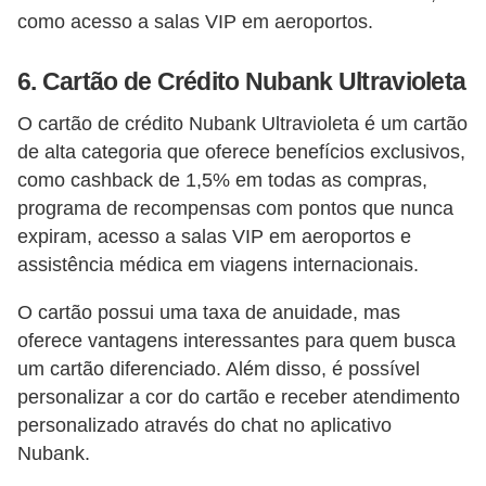
i
como acesso a salas VIP em aeroportos.
n
6. Cartão de Crédito Nubank Ultravioleta
a
n
O cartão de crédito Nubank Ultravioleta é um cartão
c
de alta categoria que oferece benefícios exclusivos,
i
como cashback de 1,5% em todas as compras,
programa de recompensas com pontos que nunca
a
expiram, acesso a salas VIP em aeroportos e
m
assistência médica em viagens internacionais.
e
n
O cartão possui uma taxa de anuidade, mas
oferece vantagens interessantes para quem busca
t
um cartão diferenciado. Além disso, é possível
o
personalizar a cor do cartão e receber atendimento
s
personalizado através do chat no aplicativo
F
Nubank.
o