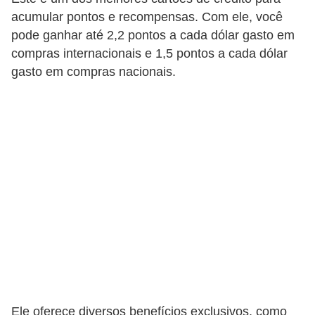
C
acumular pontos e recompensas. Com ele, você
â
pode ganhar até 2,2 pontos a cada dólar gasto em
m
compras internacionais e 1,5 pontos a cada dólar
b
gasto em compras nacionais.
i
o
C
a
r
t
ã
o
d
e
c
Ele oferece diversos benefícios exclusivos, como