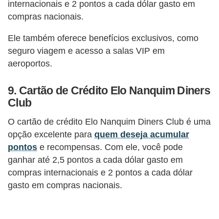
internacionais e 2 pontos a cada dólar gasto em
N
compras nacionais.
e
Ele também oferece benefícios exclusivos, como
g
seguro viagem e acesso a salas VIP em
o
aeroportos.
c
i
9. Cartão de Crédito Elo Nanquim Diners
a
Club
ç
O cartão de crédito Elo Nanquim Diners Club é uma
ã
opção excelente para
quem deseja acumular
o
pontos
e recompensas. Com ele, você pode
ganhar até 2,5 pontos a cada dólar gasto em
P
compras internacionais e 2 pontos a cada dólar
o
gasto em compras nacionais.
u
p