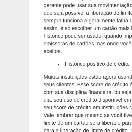
gerente pode usar sua movimentação
õ
que seja possível a liberação do limi
e
sempre funciona e geralmente falha
s
assim, é só escolher um cartão mais
f
histórico pode ser usado, quando imp
i
emissoras de cartões mas onde você
aceitos.
n
a
Histórico positivo de crédito
n
Muitas instituições estão agora usand
c
seus clientes. Esse score de crédit
e
com sua disciplina financeira, ou se
i
dia, seu uso do crédito disponível em 
r
seu score de crédito em instituições
a
Vale lembrar que mesmo se você tiver
s
limite de um cartão será liberado pa
para a liberação de limite de crédit