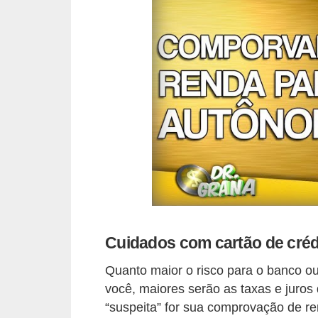
i
n
a
n
c
i
a
m
e
n
t
Cuidados com cartão de cré
o
s
Quanto maior o risco para o banco ou
você, maiores serão as taxas e juros
F
“suspeita” for sua comprovação de ren
o