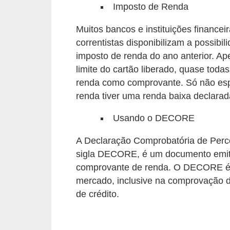
d
Imposto de Renda
u
Muitos bancos e instituições financei
c
correntistas disponibilizam a possib
a
imposto de renda do ano anterior. Ape
ç
limite do cartão liberado, quase toda
ã
renda como comprovante. Só não espe
o
renda tiver uma renda baixa declarad
f
Usando o DECORE
i
n
A Declaração Comprobatória de Per
sigla DECORE, é um documento emit
a
comprovante de renda. O DECORE é a
n
mercado, inclusive na comprovação d
c
de crédito.
e
i