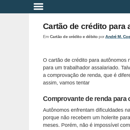
A
p
Cartão de crédito para
o
Em
Cartão de crédito e débito
por
André M. Co
s
e
n
O cartão de crédito para autônomos n
t
para um trabalhador assalariado. Tal
a
a comprovação de renda, que é dife
d
assim, vamos tentar
o
Comprovante de renda para c
r
i
Autônomos enfrentam dificuldades na
a
porque não recebem um holerite para
meses. Porém, não é impossível com
B