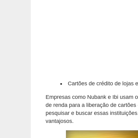
r
a
E
m
p
r
é
s
t
Cartões de crédito de lojas e
i
m
Empresas como Nubank e Ibi usam o
de renda para a liberação de cartões 
o
pesquisar e buscar essas instituiçõe
s
vantajosos.
e
f