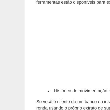
ferramentas estão disponíveis para es
a
n
c
o
s
e
i
n
s
t
i
t
Histórico de movimentação 
u
Se você é cliente de um banco ou inst
i
renda usando o próprio extrato de s
ç