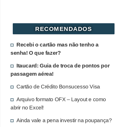
r
é
d
RECOMENDADOS
i
t
Recebi o cartão mas não tenho a
o
senha! O que fazer?
e
d
Itaucard: Guia de troca de pontos por
passagem aérea!
é
b
Cartão de Crédito Bonsucesso Visa
i
Arquivo formato OFX – Layout e como
t
abrir no Excel!
o
E
Ainda vale a pena investir na poupança?