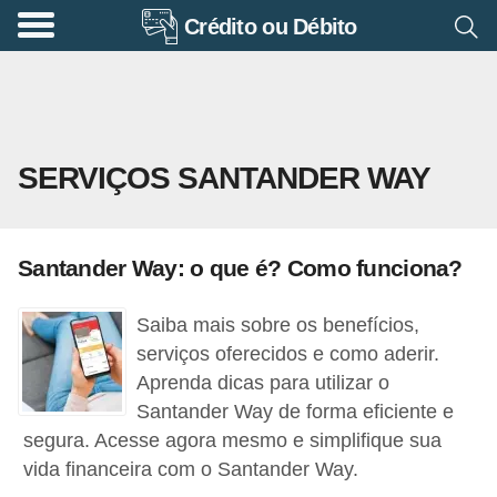
Crédito ou Débito
A
p
o
s
SERVIÇOS SANTANDER WAY
e
n
t
Santander Way: o que é? Como funciona?
a
d
Saiba mais sobre os benefícios,
o
serviços oferecidos e como aderir.
r
Aprenda dicas para utilizar o
Santander Way de forma eficiente e
i
segura. Acesse agora mesmo e simplifique sua
a
vida financeira com o Santander Way.
B