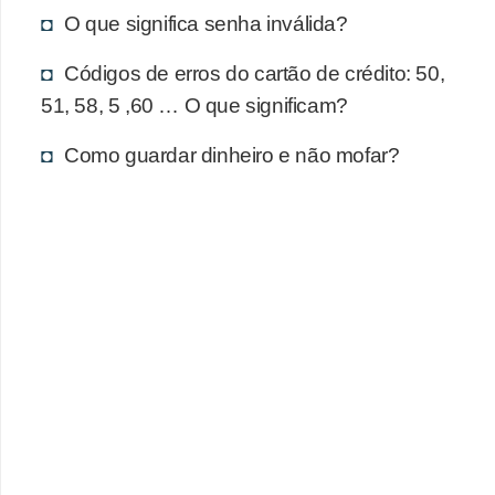
d
O que significa senha inválida?
u
c
Códigos de erros do cartão de crédito: 50,
a
51, 58, 5 ,60 … O que significam?
ç
Como guardar dinheiro e não mofar?
ã
o
f
i
n
a
n
c
e
i