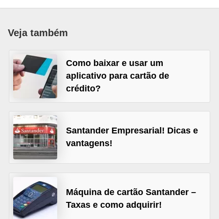
a
n
Veja também
c
o
Como baixar e usar um
s
aplicativo para cartão de
e
crédito?
i
n
s
Santander Empresarial! Dicas e
vantagens!
t
i
t
u
Máquina de cartão Santander –
i
Taxas e como adquirir!
ç