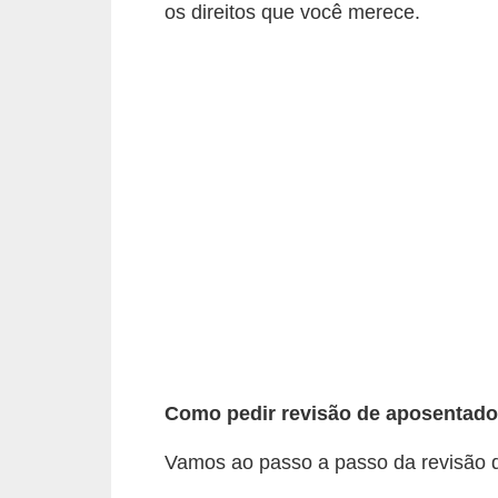
os direitos que você merece.
a
n
c
o
s
e
i
n
s
t
i
t
Como pedir revisão de aposentado
u
i
Vamos ao passo a passo da revisão 
ç