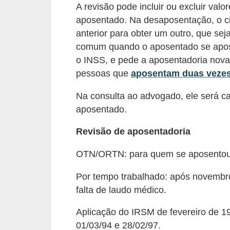
d
A revisão pode incluir ou excluir valo
u
aposentado. Na desaposentação, o ci
c
anterior para obter um outro, que se
comum quando o aposentado se apose
a
o INSS, e pede a aposentadoria nova
ç
pessoas que
aposentam duas veze
ã
o
Na consulta ao advogado, ele será ca
f
aposentado.
i
Revisão de aposentadoria
n
OTN/ORTN: para quem se aposentou e
a
n
Por tempo trabalhado: após novembr
c
falta de laudo médico.
e
Aplicação do IRSM de fevereiro de 1
i
01/03/94 e 28/02/97.