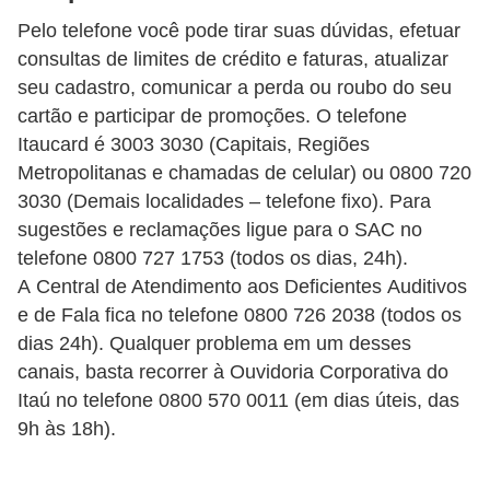
r
Pelo telefone você pode tirar suas dúvidas, efetuar
consultas de limites de crédito e faturas, atualizar
m
seu cadastro, comunicar a perda ou roubo do seu
a
cartão e participar de promoções. O telefone
s
Itaucard é 3003 3030 (Capitais, Regiões
d
Metropolitanas e chamadas de celular) ou 0800 720
e
3030 (Demais localidades – telefone fixo). Para
p
sugestões e reclamações ligue para o SAC no
telefone 0800 727 1753 (todos os dias, 24h).
a
A Central de Atendimento aos Deficientes Auditivos
g
e de Fala fica no telefone 0800 726 2038 (todos os
a
dias 24h). Qualquer problema em um desses
m
canais, basta recorrer à Ouvidoria Corporativa do
e
Itaú no telefone 0800 570 0011 (em dias úteis, das
n
9h às 18h).
t