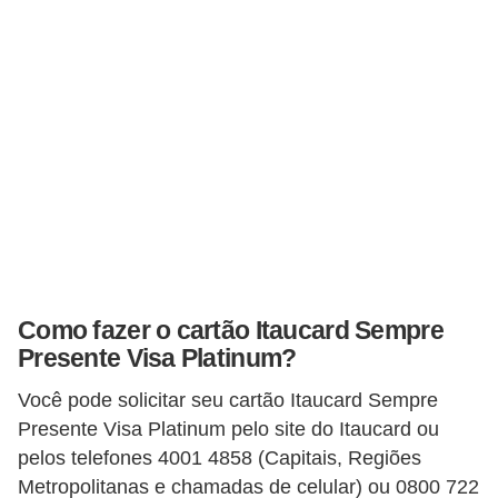
o
I
m
p
o
s
t
o
d
e
Como fazer o cartão Itaucard Sempre
r
Presente Visa Platinum?
e
Você pode solicitar seu cartão Itaucard Sempre
n
Presente Visa Platinum pelo site do Itaucard ou
d
pelos telefones 4001 4858 (Capitais, Regiões
a
Metropolitanas e chamadas de celular) ou 0800 722