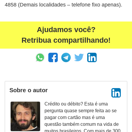
4858 (Demais localidades – telefone fixo apenas).
N
e
g
Ajudamos você?
o
Retribua compartilhando!
c
i
a
ç
ã
o
Sobre o autor
P
Crédito ou débito? Esta é uma
o
pergunta quase sempre feita ao se
u
pagar com cartão mas é uma
p
questão também comum na vida de
muitos brasileiros. Com mais de 300