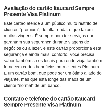
i
Avaliação do cartão Itaucard Sempre
n
Presente Visa Platinum
a
Este cartão atende a um público muito restrito de
n
clientes “premium”, de alta renda, e que fazem
c
muitas viagens. É sempre bom ter serviços que
i
garantam sua segurança durante viagens de
a
negócios ou a lazer, e este cartão proporciona esta
m
segurança e ainda mais, conforto. Você precisa
saber também se os locais para onde viaja também
e
fornecem certos benefícios para clientes Platinum.
n
É um cartão bom, que pode ser um ótimo aliado do
t
viajante, mas que está longe das mãos de um
o
cliente “normal” de um banco.
s
Contato e telefone do cartão Itaucard
F
Sempre Presente Visa Platinum
o