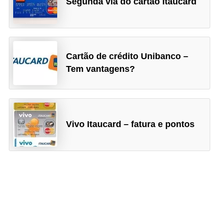
Segunda via do cartão Itaucard
r
e
c
o
Cartão de crédito Unibanco –
m
Tem vantagens?
p
e
n
Vivo Itaucard – fatura e pontos
s
a