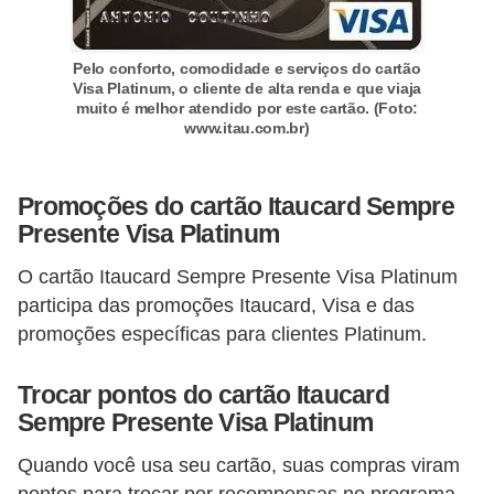
d
u
c
Pelo conforto, comodidade e serviços do cartão
Visa Platinum, o cliente de alta renda e que viaja
a
muito é melhor atendido por este cartão. (Foto:
www.itau.com.br)
ç
ã
o
Promoções do cartão Itaucard Sempre
Presente Visa Platinum
f
i
O cartão Itaucard Sempre Presente Visa Platinum
n
participa das promoções Itaucard, Visa e das
a
promoções específicas para clientes Platinum.
n
Trocar pontos do cartão Itaucard
c
Sempre Presente Visa Platinum
e
Quando você usa seu cartão, suas compras viram
i
pontos para trocar por recompensas no programa