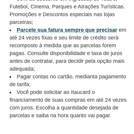
C
Futebol, Cinema, Parques e Atrações Turísticas.
â
Promoções e Descontos especiais nas lojas
m
parceiras;
b
Parcele sua fatura sempre que precisar
em
até 24 vezes fixas e seu limite de crédito será
i
recomposto à medida que as parcelas forem
o
pagas. Consulte disponibilidade e taxa de juros
C
antes de contratar, para decidir pela opção mais
a
adequada;
Pagar contas no cartão, medianta pagamento
r
de tarifa;
t
Você pode solicitar ao Itaucard o
ã
financiamento de suas compras em até 24 vezes
o
com juros. Escolha a quantidade desejada de
d
parcelas e saiba na hora quanto vai pagar.
e
c