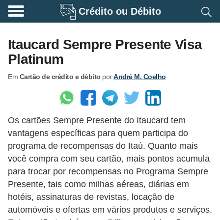
Crédito ou Débito
A
p
Itaucard Sempre Presente Visa
o
Platinum
s
Em
Cartão de crédito e débito
por
André M. Coelho
e
n
t
Os cartões Sempre Presente do Itaucard tem
a
vantagens específicas para quem participa do
d
programa de recompensas do Itaú. Quanto mais
o
você compra com seu cartão, mais pontos acumula
r
para trocar por recompensas no Programa Sempre
i
Presente, tais como milhas aéreas, diárias em
hotéis, assinaturas de revistas, locação de
a
automóveis e ofertas em vários produtos e serviços.
B