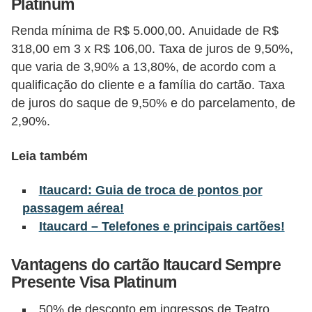
Platinum
õ
Renda mínima de R$ 5.000,00. Anuidade de R$
e
318,00 em 3 x R$ 106,00. Taxa de juros de 9,50%,
s
que varia de 3,90% a 13,80%, de acordo com a
f
qualificação do cliente e a família do cartão. Taxa
i
de juros do saque de 9,50% e do parcelamento, de
2,90%.
n
a
Leia também
n
c
Itaucard: Guia de troca de pontos por
e
passagem aérea!
Itaucard – Telefones e principais cartões!
i
r
Vantagens do cartão Itaucard Sempre
a
Presente Visa Platinum
s
50% de desconto em ingressos de Teatro,