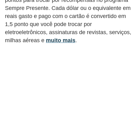
r
Sempre Presente. Cada dólar ou o equivalente em
a
reais gasto e pago com o cartão é convertido em
E
1,5 ponto que você pode trocar por
eletroeletrônicos, assinaturas de revistas, serviços,
m
milhas aéreas e
muito mais
.
p
r
é
s
t
i
m
o
s
e
f