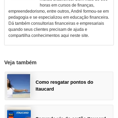
a
horas em cursos de finanças,
n
empreendedorismo, entre outros, André formou-se em
ç
pedagogia e se especializou em educação financeira.
Dá também consultorias financeiras e empresariais
a
quando seus clientes precisam de ajuda e
P
compartilha conhecimentos aqui neste site.
r
o
g
Veja também
r
a
Como resgatar pontos do
m
Itaucard
a
s
d
e