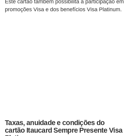
Este cartão também possibilita a participação em
a
promoções Visa e dos benefícios Visa Platinum.
n
c
o
s
e
i
n
s
t
i
t
u
Taxas, anuidade e condições do
i
cartão Itaucard Sempre Presente Visa
ç