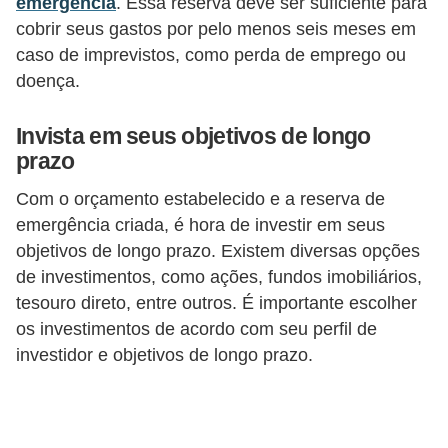
d
emergência
. Essa reserva deve ser suficiente para
cobrir seus gastos por pelo menos seis meses em
u
caso de imprevistos, como perda de emprego ou
c
doença.
a
ç
Invista em seus objetivos de longo
ã
prazo
o
Com o orçamento estabelecido e a reserva de
f
emergência criada, é hora de investir em seus
i
objetivos de longo prazo. Existem diversas opções
n
de investimentos, como ações, fundos imobiliários,
a
tesouro direto, entre outros. É importante escolher
os investimentos de acordo com seu perfil de
n
investidor e objetivos de longo prazo.
c
e
i