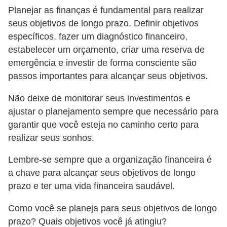
Planejar as finanças é fundamental para realizar
N
seus objetivos de longo prazo. Definir objetivos
e
específicos, fazer um diagnóstico financeiro,
g
estabelecer um orçamento, criar uma reserva de
o
emergência e investir de forma consciente são
c
passos importantes para alcançar seus objetivos.
i
Não deixe de monitorar seus investimentos e
a
ajustar o planejamento sempre que necessário para
ç
garantir que você esteja no caminho certo para
ã
realizar seus sonhos.
o
Lembre-se sempre que a organização financeira é
P
a chave para alcançar seus objetivos de longo
o
prazo e ter uma vida financeira saudável.
u
Como você se planeja para seus objetivos de longo
p
prazo? Quais objetivos você já atingiu?