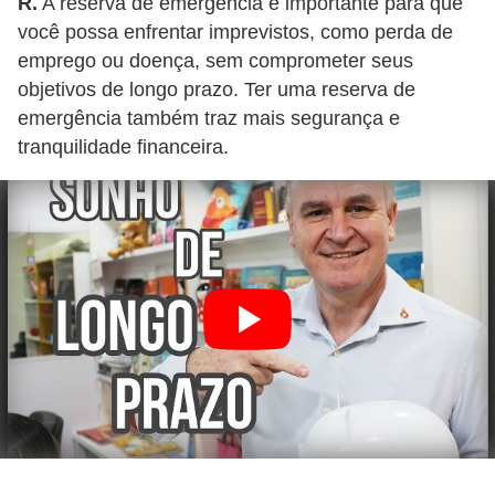
o
R.
A reserva de emergência é importante para que
você possa enfrentar imprevistos, como perda de
I
emprego ou doença, sem comprometer seus
m
objetivos de longo prazo. Ter uma reserva de
p
emergência também traz mais segurança e
o
tranquilidade financeira.
s
t
o
d
e
r
e
n
d
a