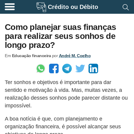
Crédito ou Débito
A
p
Como planejar suas finanças
o
para realizar seus sonhos de
s
longo prazo?
e
Em
Educação financeira
por
André M. Coelho
n
t
a
Ter sonhos e objetivos é importante para dar
d
sentido e motivação à vida. Mas, muitas vezes, a
o
realização desses sonhos pode parecer distante ou
r
impossível.
i
A boa notícia é que, com planejamento e
a
organização financeira, é possível alcançar seus
B