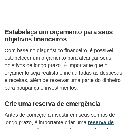
r
é
d
Estabeleça um orçamento para seus
i
objetivos financeiros
t
o
Com base no diagnóstico financeiro, é possível
e
estabelecer um orçamento para alcançar seus
objetivos de longo prazo. É importante que o
d
orçamento seja realista e inclua todas as despesas
é
e receitas, além de reservar uma parte do dinheiro
b
para poupança e investimentos.
i
t
Crie uma reserva de emergência
o
Antes de começar a investir em seus sonhos de
E
longo prazo, é importante criar uma
reserva de