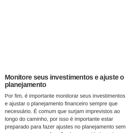
r
a
E
m
p
r
é
s
t
Monitore seus investimentos e ajuste o
planejamento
i
m
Por fim, é importante monitorar seus investimentos
o
e ajustar o planejamento financeiro sempre que
s
necessário. É comum que surjam imprevistos ao
longo do caminho, por isso é importante estar
e
preparado para fazer ajustes no planejamento sem
f