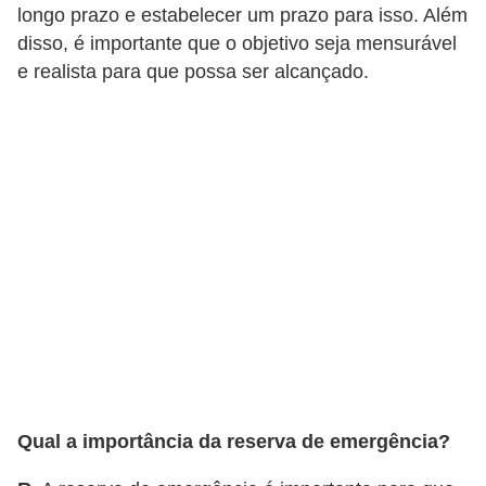
longo prazo e estabelecer um prazo para isso. Além
r
disso, é importante que o objetivo seja mensurável
m
e realista para que possa ser alcançado.
a
s
d
e
p
a
g
a
m
e
n
Qual a importância da reserva de emergência?
t