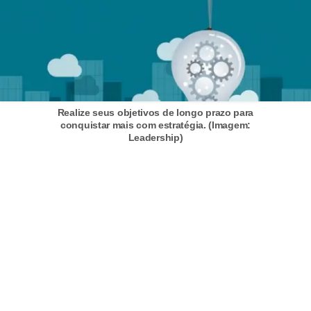
C
â
m
b
i
o
Realize seus objetivos de longo prazo para
conquistar mais com estratégia. (Imagem:
C
Leadership)
a
r
t
ã
o
d
e
c