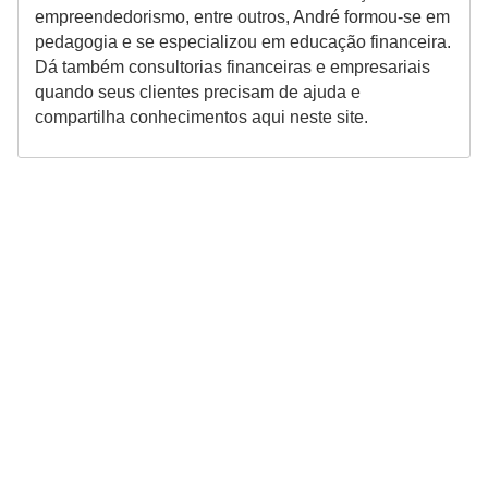
r
empreendedorismo, entre outros, André formou-se em
pedagogia e se especializou em educação financeira.
e
Dá também consultorias financeiras e empresariais
c
quando seus clientes precisam de ajuda e
o
compartilha conhecimentos aqui neste site.
m
p
e
n
s
a