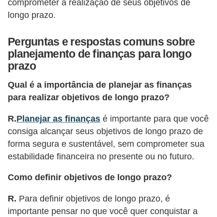
comprometer a realização de seus objetivos de
i
longo prazo.
n
a
Perguntas e respostas comuns sobre
n
planejamento de finanças para longo
prazo
c
i
Qual é a importância de planejar as finanças
a
para realizar objetivos de longo prazo?
m
R.
Planejar as finanças
é importante para que você
e
consiga alcançar seus objetivos de longo prazo de
n
forma segura e sustentável, sem comprometer sua
t
estabilidade financeira no presente ou no futuro.
o
Como definir objetivos de longo prazo?
s
R.
Para definir objetivos de longo prazo, é
F
importante pensar no que você quer conquistar a
o