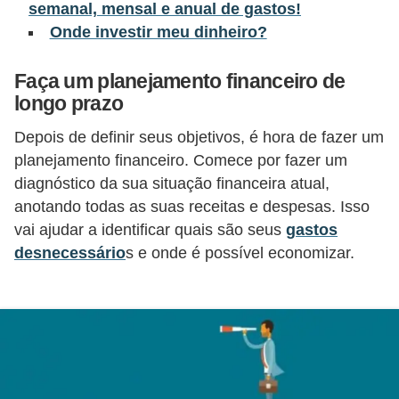
semanal, mensal e anual de gastos!
õ
Onde investir meu dinheiro?
e
s
Faça um planejamento financeiro de
longo prazo
f
i
Depois de definir seus objetivos, é hora de fazer um
n
planejamento financeiro. Comece por fazer um
a
diagnóstico da sua situação financeira atual,
anotando todas as suas receitas e despesas. Isso
n
vai ajudar a identificar quais são seus
gastos
c
desnecessário
s e onde é possível economizar.
e
i
r
a
s