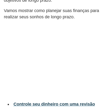
objetivos de longo prazo.
a
Vamos mostrar como planejar suas finanças para
n
realizar seus sonhos de longo prazo.
c
o
s
e
i
n
s
t
i
t
u
i
Controle seu dinheiro com uma revisão
ç