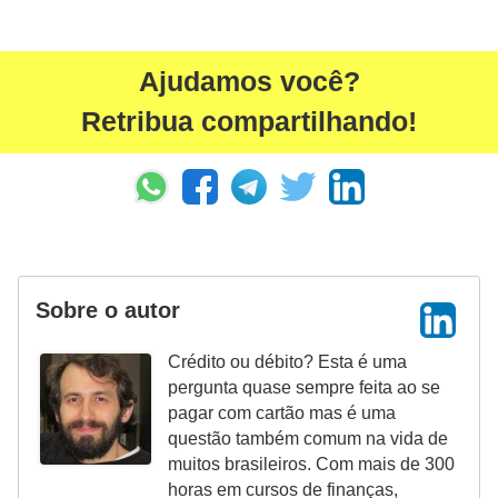
a
n
ç
Ajudamos você?
a
Retribua compartilhando!
P
r
o
g
r
Sobre o autor
a
m
Crédito ou débito? Esta é uma
a
pergunta quase sempre feita ao se
pagar com cartão mas é uma
s
questão também comum na vida de
d
muitos brasileiros. Com mais de 300
e
horas em cursos de finanças,