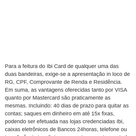
r
é
d
i
t
o
e
Para a feitura do Ibi Card de qualquer uma das
d
duas bandeiras, exige-se a apresentação in loco de
é
RG, CPF, Comprovante de Renda e Residência.
b
Em suma, as vantagens oferecidas tanto por VISA
i
quanto por Mastercard são praticamente as
mesmas. Incluindo: 40 dias de prazo para quitar as
t
contas; saques em dinheiro em até 15x fixas,
o
podendo ser efetuada nas lojas credenciadas Ibi,
E
caixas eletrônicos de Bancos 24horas, telefone ou