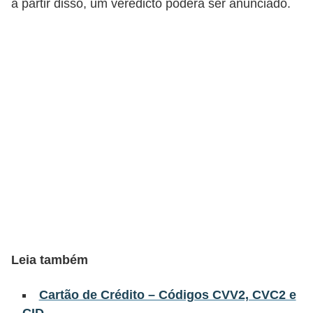
a partir disso, um veredicto poderá ser anunciado.
a
n
c
o
s
e
i
n
s
t
i
t
Leia também
u
i
Cartão de Crédito – Códigos CVV2, CVC2 e
ç
CID