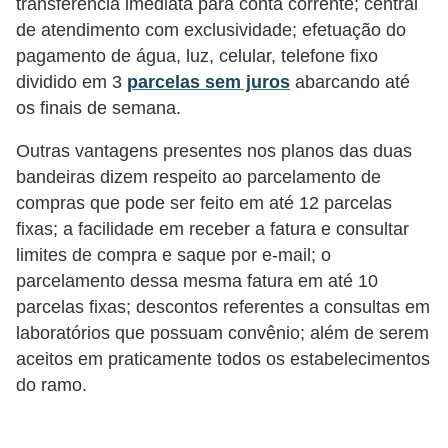
d
transferência imediata para conta corrente; central
de atendimento com exclusividade; efetuação do
u
pagamento de água, luz, celular, telefone fixo
c
dividido em 3
parcelas sem juros
abarcando até
a
os finais de semana.
ç
Outras vantagens presentes nos planos das duas
ã
bandeiras dizem respeito ao parcelamento de
o
compras que pode ser feito em até 12 parcelas
f
fixas; a facilidade em receber a fatura e consultar
i
limites de compra e saque por e-mail; o
n
parcelamento dessa mesma fatura em até 10
a
parcelas fixas; descontos referentes a consultas em
n
laboratórios que possuam convênio; além de serem
aceitos em praticamente todos os estabelecimentos
c
do ramo.
e
i