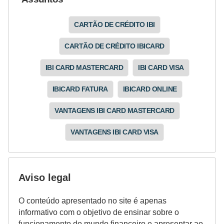
a
n
CARTÃO DE CRÉDITO IBI
ç
a
CARTÃO DE CRÉDITO IBICARD
P
IBI CARD MASTERCARD
IBI CARD VISA
r
IBICARD FATURA
IBICARD ONLINE
o
VANTAGENS IBI CARD MASTERCARD
g
r
VANTAGENS IBI CARD VISA
a
m
a
Aviso legal
s
O conteúdo apresentado no site é apenas
d
informativo com o objetivo de ensinar sobre o
e
funcionamento do mundo financeiro e apresentar ao