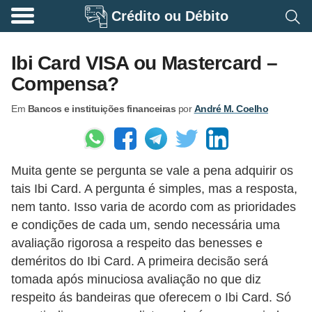
Crédito ou Débito
A
p
Ibi Card VISA ou Mastercard –
o
Compensa?
s
Em
Bancos e instituições financeiras
por
André M. Coelho
e
n
t
Muita gente se pergunta se vale a pena adquirir os
a
tais Ibi Card. A pergunta é simples, mas a resposta,
d
nem tanto. Isso varia de acordo com as prioridades
o
e condições de cada um, sendo necessária uma
r
avaliação rigorosa a respeito das benesses e
i
deméritos do Ibi Card. A primeira decisão será
tomada após minuciosa avaliação no que diz
a
respeito ás bandeiras que oferecem o Ibi Card. Só
B