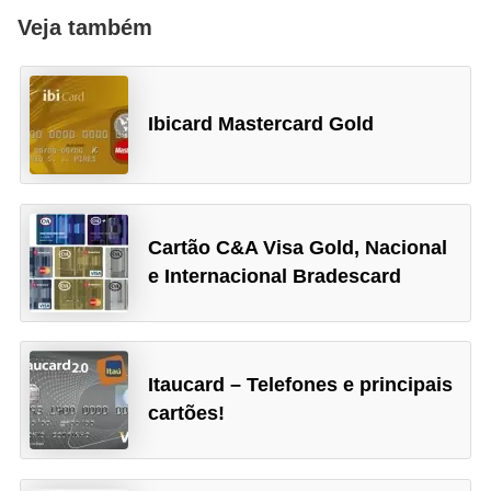
o
Veja também
I
m
p
Ibicard Mastercard Gold
o
s
t
o
Cartão C&A Visa Gold, Nacional
d
e Internacional Bradescard
e
r
e
Itaucard – Telefones e principais
n
cartões!
d
a