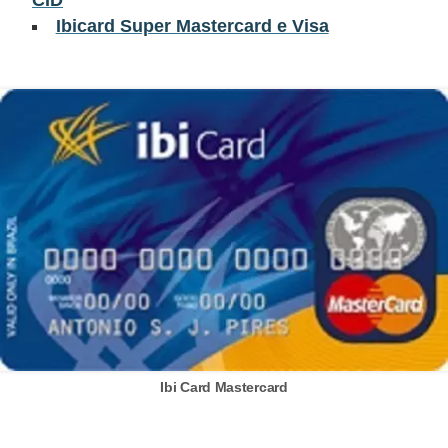
Ibicard Super Mastercard e Visa
õ
e
s
f
i
n
a
n
c
e
i
r
a
Ibi Card Mastercard
s