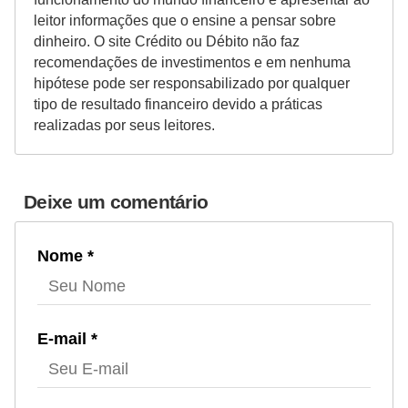
r
leitor informações que o ensine a pensar sobre
e
dinheiro. O site Crédito ou Débito não faz
recomendações de investimentos e em nenhuma
c
hipótese pode ser responsabilizado por qualquer
o
tipo de resultado financeiro devido a práticas
m
realizadas por seus leitores.
p
e
Deixe um comentário
n
s
Nome *
a
E-mail *