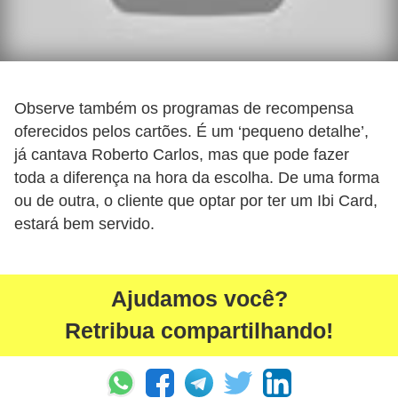
i
n
a
n
Observe também os programas de recompensa
c
oferecidos pelos cartões. É um ‘pequeno detalhe’,
i
já cantava Roberto Carlos, mas que pode fazer
a
toda a diferença na hora da escolha. De uma forma
m
ou de outra, o cliente que optar por ter um Ibi Card,
estará bem servido.
e
n
t
Ajudamos você?
o
Retribua compartilhando!
s
F
o