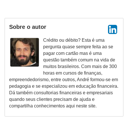
r
m
a
Sobre o autor
s
Crédito ou débito? Esta é uma
d
pergunta quase sempre feita ao se
e
pagar com cartão mas é uma
p
questão também comum na vida de
muitos brasileiros. Com mais de 300
a
horas em cursos de finanças,
g
empreendedorismo, entre outros, André formou-se em
a
pedagogia e se especializou em educação financeira.
Dá também consultorias financeiras e empresariais
m
quando seus clientes precisam de ajuda e
e
compartilha conhecimentos aqui neste site.
n
t