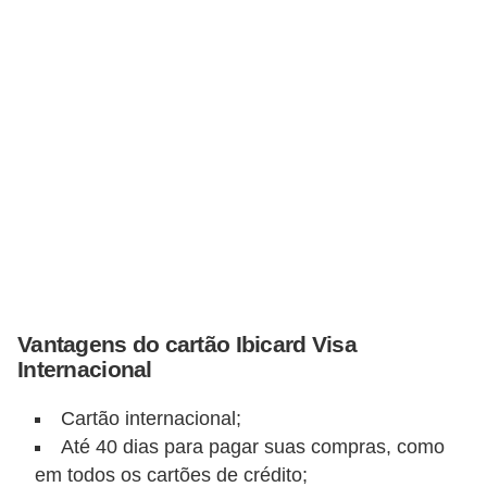
a
n
c
o
s
e
i
n
s
t
Vantagens do cartão Ibicard Visa
i
Internacional
t
u
Cartão internacional;
Até 40 dias para pagar suas compras, como
i
em todos os cartões de crédito;
ç