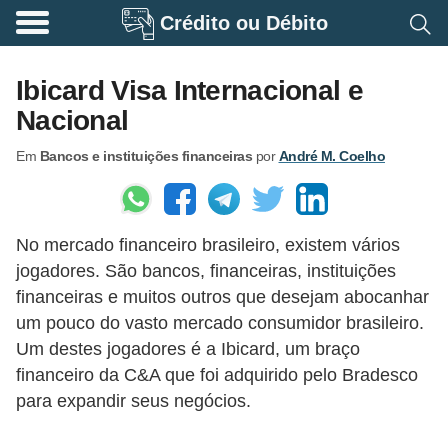
Crédito ou Débito
A
p
Ibicard Visa Internacional e
o
Nacional
s
Em
Bancos e instituições financeiras
por
André M. Coelho
e
n
t
No mercado financeiro brasileiro, existem vários
a
jogadores. São bancos, financeiras, instituições
d
financeiras e muitos outros que desejam abocanhar
o
um pouco do vasto mercado consumidor brasileiro.
r
Um destes jogadores é a Ibicard, um braço
i
financeiro da C&A que foi adquirido pelo Bradesco
para expandir seus negócios.
a
B