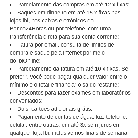
Parcelamento das compras em até 12 x fixas;
õ
Saques em dinheiro em até 15 x fixas nas
e
lojas ibi, nos caixas eletrônicos do
s
Banco24Horas ou por telefone, com uma
f
transferência direta para sua conta corrente;
Fatura por email, consulta de limites de
i
compra e saque pela internet por meio
n
do ibiOnline;
a
Parcelamento da fatura em até 10 x fixas. Se
n
preferir, você pode pagar qualquer valor entre o
c
mínimo e o total e financiar o saldo restante;
e
Descontos para fazer exames em laboratórios
i
conveniados;
Dois cartões adicionais grátis;
r
Pagamento de contas de água, luz, telefone,
a
celular, entre outras, em até 3x sem juros em
s
qualquer loja Ibi, inclusive nos finais de semana,