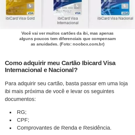
i
n
a
n
Você vai ver muitos cartões da ibi, mas apenas
alguns poucos tem diferenciais que compensam
c
as anuidades. (Foto: noobox.com.br)
i
a
Como adquirir meu Cartão Ibicard Visa
m
Internacional e Nacional?
e
Para adquirir seu cartão, basta passar em uma loja
n
ibi mais próxima de você e levar os seguintes
t
documentos:
o
RG;
s
CPF;
F
Comprovantes de Renda e Residência.
o