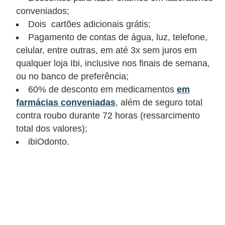
d
conveniados;
u
Dois cartões adicionais grátis;
c
Pagamento de contas de água, luz, telefone,
a
celular, entre outras, em até 3x sem juros em
ç
qualquer loja Ibi, inclusive nos finais de semana,
ã
ou no banco de preferência;
60% de desconto em medicamentos
em
o
farmácias conveniadas
, além de seguro total
f
contra roubo durante 72 horas (ressarcimento
i
total dos valores);
n
ibiOdonto.
a
n
c
e
i