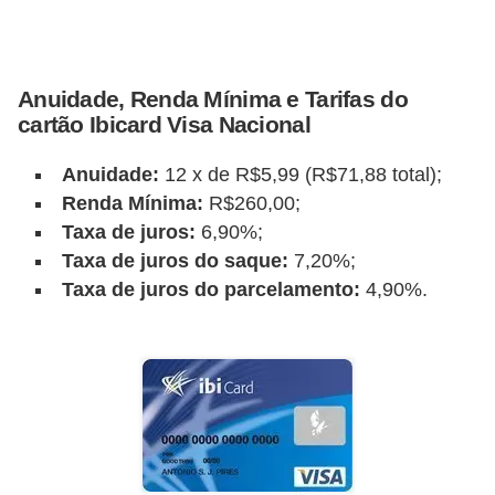
o
I
m
Anuidade, Renda Mínima e Tarifas do
p
cartão Ibicard Visa Nacional
o
Anuidade:
12 x de R$5,99 (R$71,88 total);
s
Renda Mínima:
R$260,00;
t
Taxa de juros:
6,90%;
o
Taxa de juros do saque:
7,20%;
d
Taxa de juros do parcelamento:
4,90%.
e
r
e
n
d
a