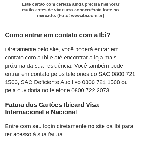
Este cartão com certeza ainda precisa melhorar
N
muito antes de virar uma concorrência forte no
mercado. (Foto: www.ibi.com.br)
e
g
Como entrar em contato com a Ibi?
o
c
Diretamente pelo site, você poderá entrar em
i
contato com a Ibi e até encontrar a loja mais
a
próxima da sua residência. Você também pode
ç
entrar em contato pelos telefones do SAC 0800 721
1506, SAC Deficiente Auditivo 0800 721 1508 ou
ã
pela ouvidoria no telefone 0800 722 2073.
o
Fatura dos Cartões Ibicard Visa
P
Internacional e Nacional
o
u
Entre com seu login diretamente no site da Ibi para
p
ter acesso à sua fatura.