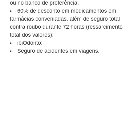
C
ou no banco de preferência;
60% de desconto em medicamentos em
â
farmácias conveniadas, além de seguro total
m
contra roubo durante 72 horas (ressarcimento
b
total dos valores);
i
ibiOdonto;
o
Seguro de acidentes em viagens.
C
a
r
t
ã
o
d
e
c