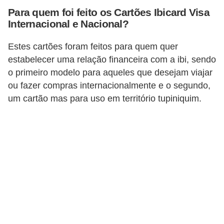
a
Para quem foi feito os Cartões Ibicard Visa
n
Internacional e Nacional?
ç
Estes cartões foram feitos para quem quer
a
estabelecer uma relação financeira com a ibi, sendo
P
o primeiro modelo para aqueles que desejam viajar
r
ou fazer compras internacionalmente e o segundo,
o
um cartão mas para uso em território tupiniquim.
g
r
a
m
a
s
d
e