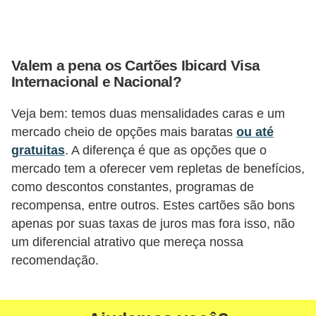
r
e
c
Valem a pena os Cartões Ibicard Visa
o
Internacional e Nacional?
m
Veja bem: temos duas mensalidades caras e um
p
mercado cheio de opções mais baratas
ou até
e
gratuitas
. A diferença é que as opções que o
n
mercado tem a oferecer vem repletas de benefícios,
s
como descontos constantes, programas de
a
recompensa, entre outros. Estes cartões são bons
apenas por suas taxas de juros mas fora isso, não
um diferencial atrativo que mereça nossa
recomendação.