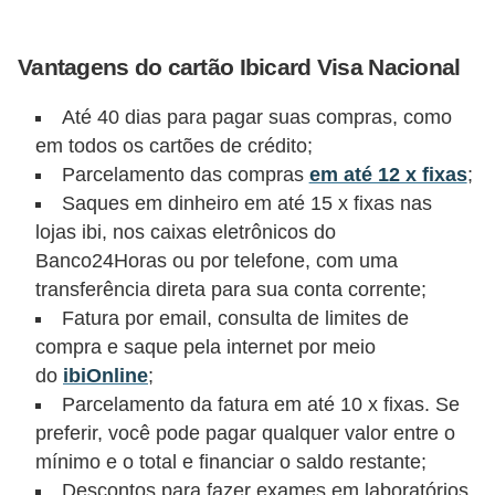
r
é
Vantagens do cartão Ibicard Visa Nacional
d
Até 40 dias para pagar suas compras, como
i
em todos os cartões de crédito;
t
Parcelamento das compras
em até 12 x fixas
;
o
Saques em dinheiro em até 15 x fixas nas
e
lojas ibi, nos caixas eletrônicos do
d
Banco24Horas ou por telefone, com uma
é
transferência direta para sua conta corrente;
Fatura por email, consulta de limites de
b
compra e saque pela internet por meio
i
do
ibiOnline
;
t
Parcelamento da fatura em até 10 x fixas. Se
o
preferir, você pode pagar qualquer valor entre o
mínimo e o total e financiar o saldo restante;
E
Descontos para fazer exames em laboratórios