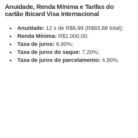
Anuidade, Renda Mínima e Tarifas do
r
cartão Ibicard Visa Internacional
m
a
Anuidade:
12 x de R$6,99 (R$83,88 total);
Renda Mínima:
R$1.000,00;
s
Taxa de juros:
6,90%;
d
Taxa de juros do saque:
7,20%;
e
Taxa de juros do parcelamento:
4,90%.
p
a
g
a
m
e
n
t